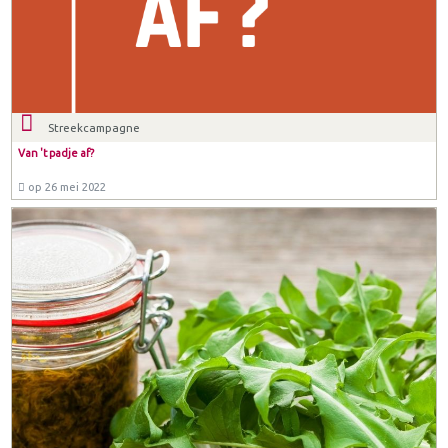
Streekcampagne
Van 't padje af?
op 26 mei 2022