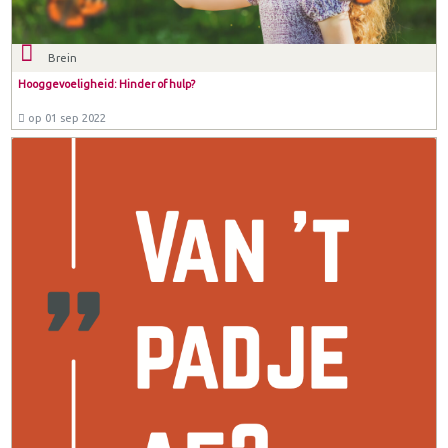
Brein
Hooggevoeligheid: Hinder of hulp?
op 01 sep 2022