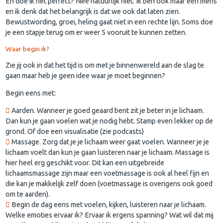
En doe ik het perfect? Nee natuurlijk niet. Ik ben ook maar een mens
en ik denk dat het belangrijk is dat we ook dat laten zien.
Bewustwording, groei, heling gaat niet in een rechte lijn. Soms doe
je een stapje terug om er weer 5 vooruit te kunnen zetten.
Waar begin ik?
Zie jij ook in dat het tijd is om met je binnenwereld aan de slag te
gaan maar heb je geen idee waar je moet beginnen?
Begin eens met:
Aarden. Wanneer je goed geaard bent zit je beter in je lichaam.
Dan kun je gaan voelen wat je nodig hebt. Stamp even lekker op de
grond. Of doe een visualisatie (zie podcasts)
Massage. Zorg dat je je lichaam weer gaat voelen. Wanneer je je
lichaam voelt dan kun je gaan luisteren naar je lichaam. Massage is
hier heel erg geschikt voor. Dit kan een uitgebreide
lichaamsmassage zijn maar een voetmassage is ook al heel fijn en
die kan je makkelijk zelf doen (voetmassage is overigens ook goed
om te aarden).
Begin de dag eens met voelen, kijken, luisteren naar je lichaam.
Welke emoties ervaar ik? Ervaar ik ergens spanning? Wat wil dat mij