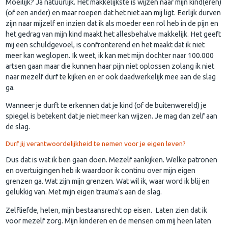
Moeilijk? Ja natuurlijk. Het makkelijkste is wijzen naar mijn kind(eren)
(of een ander) en maar roepen dat het niet aan mij ligt. Eerlijk durven
zijn naar mijzelf en inzien dat ik als moeder een rol heb in de pijn en
het gedrag van mijn kind maakt het allesbehalve makkelijk. Het geeft
mij een schuldgevoel, is confronterend en het maakt dat ik niet
meer kan weglopen. Ik weet, ik kan met mijn dochter naar 100.000
artsen gaan maar die kunnen haar pijn niet oplossen zolang ik niet
naar mezelf durf te kijken en er ook daadwerkelijk mee aan de slag
ga.
Wanneer je durft te erkennen dat je kind (of de buitenwereld) je
spiegel is betekent dat je niet meer kan wijzen. Je mag dan zelf aan
de slag.
Durf jij verantwoordelijkheid te nemen voor je eigen leven?
Dus dat is wat ik ben gaan doen. Mezelf aankijken. Welke patronen
en overtuigingen heb ik waardoor ik continu over mijn eigen
grenzen ga. Wat zijn mijn grenzen. Wat wil ik, waar word ik blij en
gelukkig van. Met mijn eigen trauma’s aan de slag.
Zelfliefde, helen, mijn bestaansrecht op eisen. Laten zien dat ik
voor mezelf zorg. Mijn kinderen en de mensen om mij heen laten