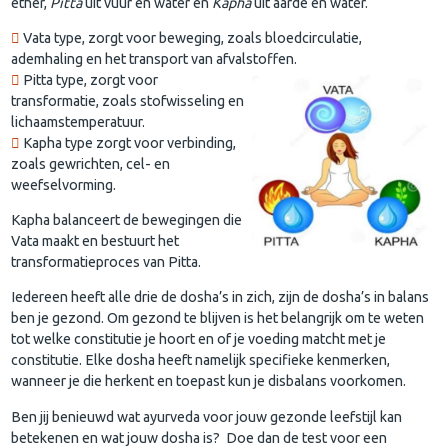
ether,
Pitta
uit vuur en water en
Kapha
uit aarde en water.
Vata type, zorgt voor beweging, zoals bloedcirculatie,
ademhaling en het transport van afvalstoffen.
Pitta type, zorgt voor
transformatie, zoals stofwisseling en
lichaamstemperatuur.
Kapha type zorgt voor verbinding,
zoals gewrichten, cel- en
weefselvorming.
Kapha balanceert de bewegingen die
Vata maakt en bestuurt het
transformatieproces van Pitta.
Iedereen heeft alle drie de dosha’s in zich, zijn de dosha’s in balans
ben je gezond. Om gezond te blijven is het belangrijk om te weten
tot welke constitutie je hoort en of je voeding matcht met je
constitutie. Elke dosha heeft namelijk specifieke kenmerken,
wanneer je die herkent en toepast kun je disbalans voorkomen.
Ben jij benieuwd wat ayurveda voor jouw gezonde leefstijl kan
betekenen en wat jouw dosha is? Doe dan de test voor een