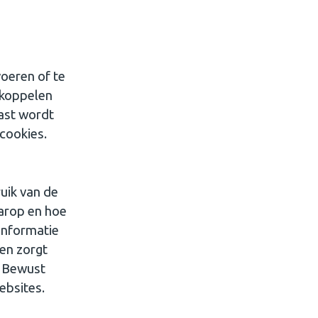
voeren of te
/koppelen
aast wordt
cookies.
uik van de
aarop en hoe
informatie
en zorgt
. Bewust
ebsites.