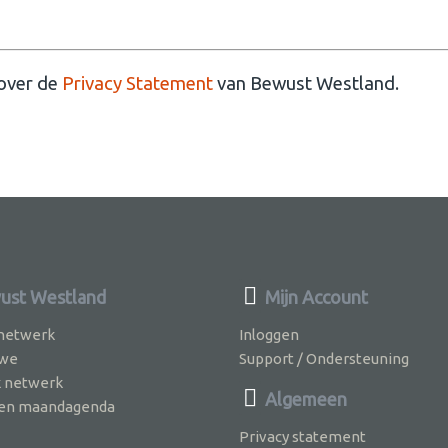
 over de
Privacy Statement
van Bewust Westland.
st Westland
Mijn Account
 netwerk
Inloggen
 we
Support / Ondersteuning
k netwerk
Algemeen
jven maandagenda
Privacy statement