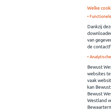
Welke cook
• Functionel
Dankzij dez
downloaden
van gegeven
de contactf
• Analytisch
Bewust Wes
websites te
vaak websit
kan Bewust
Bewust West
Westland ve
Bewaartermi