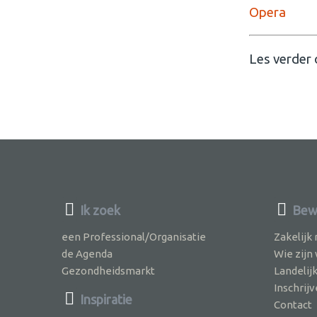
Opera
Les verder
Ik zoek
Bewu
een Professional/Organisatie
Zakelijk
de Agenda
Wie zijn
Gezondheidsmarkt
Landelij
Inschri
Inspiratie
Contact