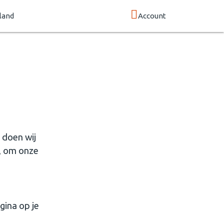
land
Account
 doen wij
n, om onze
gina op je