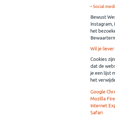
• Social med
Bewust West
Instagram, 
het bezoeke
Bewaartermi
Wil je lieve
Cookies zij
dat de webs
je een lijs
het verwijd
Google Ch
Mozilla Fir
Internet Ex
Safari