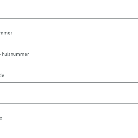
ummer
 + huisnummer
de
e