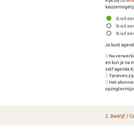
Kijk bij
tariev
keuzemogelij
Ik wil ee
Ik wil ee
Ik wil ee
Je kunt agend
Na verwerkin
en kun je na 
zelf agenda i
Tarieven zij
Het abonnem
opzegtermijn
2. Bedrijf /