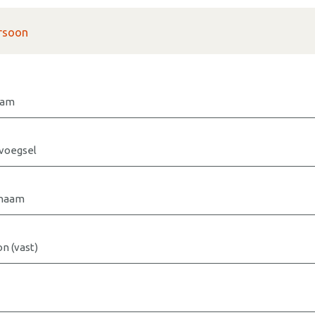
rsoon
aam
voegsel
rnaam
n (vast)