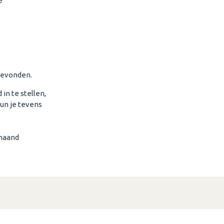
e
 bevonden.
in te stellen,
kun je tevens
 maand