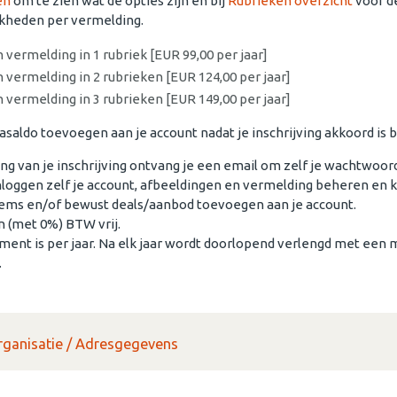
en
om te zien wat de opties zijn en bij
Rubrieken overzicht
voor d
kheden per vermelding.
n vermelding in 1 rubriek [EUR 99,00 per jaar]
n vermelding in 2 rubrieken [EUR 124,00 per jaar]
n vermelding in 3 rubrieken [EUR 149,00 per jaar]
asaldo toevoegen aan je account nadat je inschrijving akkoord is
g van je inschrijving ontvang je een email om zelf je wachtwoord 
inloggen zelf je account, afbeeldingen en vermelding beheren en 
tems en/of bewust deals/aanbod toevoegen aan je account.
n (met 0%) BTW vrij.
ent is per jaar. Na elk jaar wordt doorlopend verlengd met een
.
 Organisatie / Adresgegevens