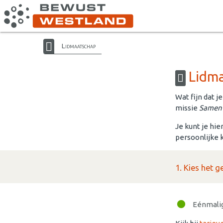
Lidmaatschap
Lidma
Wat fijn dat j
missie
Samen 
Je kunt je hi
persoonlijke
1. Kies het
Eénmalig