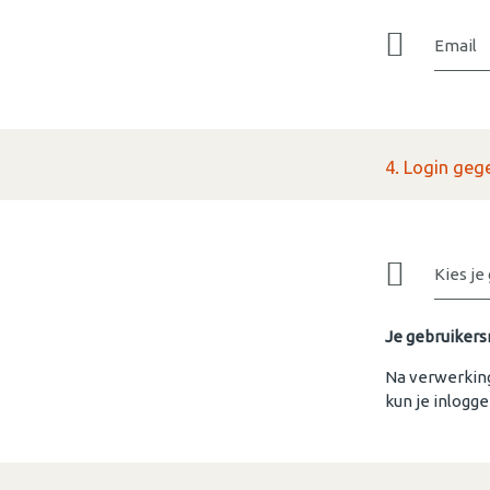
Email
4. Login geg
Kies j
Je gebruikers
Na verwerking
kun je inlogg