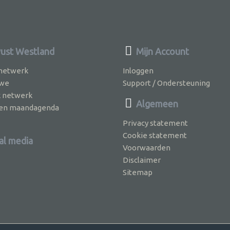
st Westland
Mijn Account
 netwerk
Inloggen
 we
Support / Ondersteuning
k netwerk
Algemeen
jven maandagenda
Privacy statement
Cookie statement
al media
Voorwaarden
Disclaimer
Sitemap