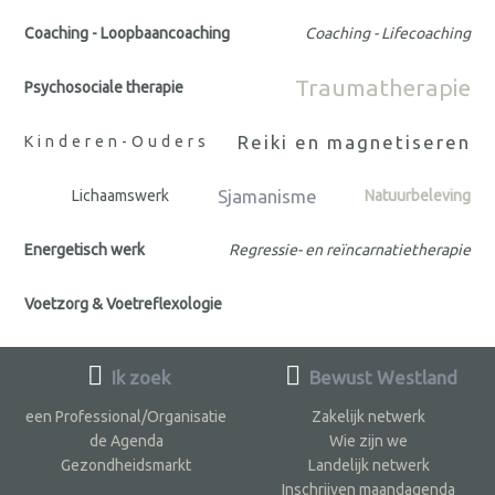
Coaching - Loopbaancoaching
Coaching - Lifecoaching
Traumatherapie
Psychosociale therapie
Reiki en magnetiseren
Kinderen-Ouders
Sjamanisme
Lichaamswerk
Natuurbeleving
Energetisch werk
Regressie- en reïncarnatietherapie
Voetzorg & Voetreflexologie
Ik zoek
Bewust Westland
een Professional/Organisatie
Zakelijk netwerk
de Agenda
Wie zijn we
Gezondheidsmarkt
Landelijk netwerk
Inschrijven maandagenda