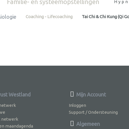
Familie- en systeemopstellingen
Hypn
iologie
Coaching - Lifecoaching
Tai Chi & Chi Kung (Qi G
st Westland
Mijn Account
 netwerk
Inloggen
 we
Support / Ondersteuning
k netwerk
Algemeen
jven maandagenda