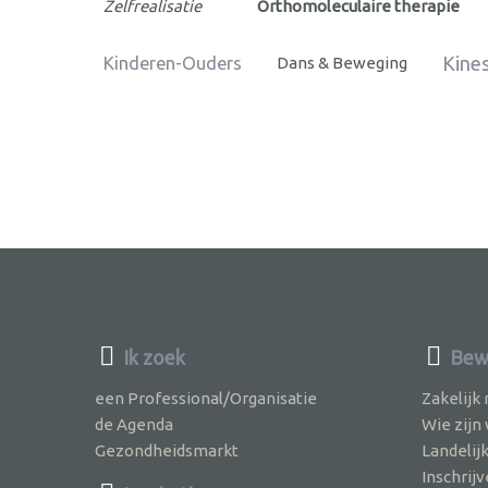
Zelfrealisatie
Orthomoleculaire therapie
Kines
Kinderen-Ouders
Dans & Beweging
Ik zoek
Bewu
een Professional/Organisatie
Zakelijk
de Agenda
Wie zijn
Gezondheidsmarkt
Landelij
Inschri