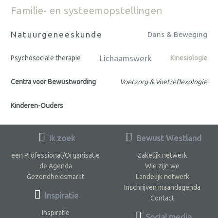
Familie- en systeemopstellingen
Natuurgeneeskunde
Dans & Beweging
Lichaamswerk
Psychosociale therapie
Kinesiologie
Centra voor Bewustwording
Voetzorg & Voetreflexologie
Kinderen-Ouders
Ik zoek
Bewust Westland
een Professional/Organisatie
Zakelijk netwerk
de Agenda
Wie zijn we
Gezondheidsmarkt
Landelijk netwerk
Inschrijven maandagenda
Inspiratie
Contact
Inspiratie
Social media