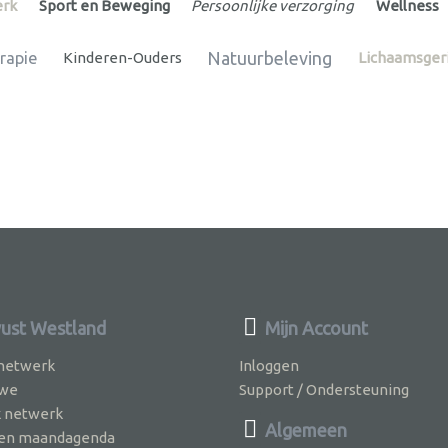
erk
Sport en Beweging
Persoonlijke verzorging
Wellness
Natuurbeleving
rapie
Kinderen-Ouders
Lichaamsger
st Westland
Mijn Account
 netwerk
Inloggen
 we
Support / Ondersteuning
k netwerk
Algemeen
jven maandagenda