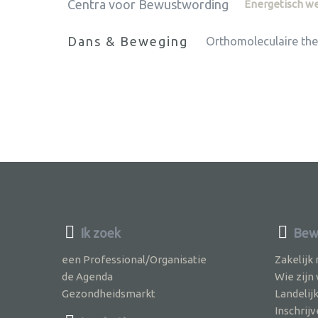
Centra voor Bewustwording
Energetisch w
Dans & Beweging
Orthomoleculaire the
Ik zoek
Bewu
een Professional/Organisatie
Zakelijk
de Agenda
Wie zijn
Gezondheidsmarkt
Landelij
Inschri