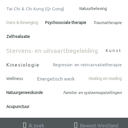
Tai Chi & Chi Kung (Qi Gong)
Natuurbeleving
Dans & Beweging
Psychosociale therapie
Traumatherapie
Zelfrealisatie
Stervens- en uitvaartbegeleiding
Kunst
Kinesiologie
Regressie- en reïncarnatietherapie
Energetisch werk
Wellness
Healing en reading
Natuurgeneeskunde
Familie- en systeemopstellingen
Acupunctuur
Ik zoek
Bewust Westland