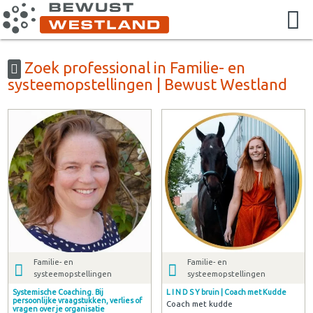
Zoek professional in Familie- en
systeemopstellingen | Bewust Westland
Familie- en
Familie- en
systeemopstellingen
systeemopstellingen
Systemische Coaching. Bij
L I N D S Y bruin | Coach met Kudde
persoonlijke vraagstukken, verlies of
Coach met kudde
vragen over je organisatie