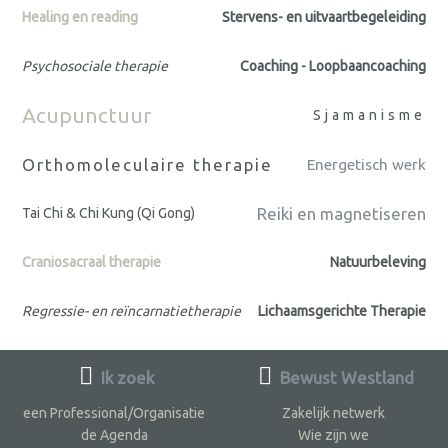
Healing en reading
Stervens- en uitvaartbegeleiding
Psychosociale therapie
Coaching - Loopbaancoaching
Acupunctuur
Sjamanisme
Orthomoleculaire therapie
Energetisch werk
Reiki en magnetiseren
Tai Chi & Chi Kung (Qi Gong)
Craniosacraal therapie
Natuurbeleving
Regressie- en reïncarnatietherapie
Lichaamsgerichte Therapie
Ik zoek
Bewust Westland
een Professional/Organisatie
Zakelijk netwerk
de Agenda
Wie zijn we