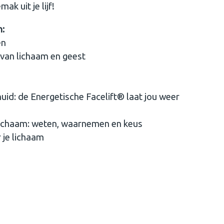
ak uit je lijf!
n:
en
van lichaam en geest
uid: de Energetische Facelift® laat jou weer
lichaam: weten, waarnemen en keus
 je lichaam