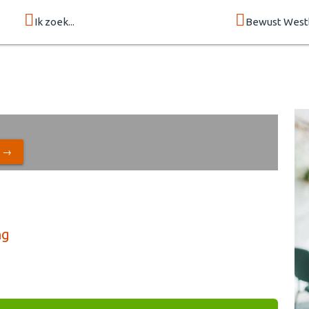
Ik zoek...
Bewust West
N →
ng