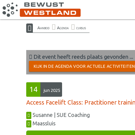
Aanbod
Agenda
cursus
Dit event heeft reeds plaats gevonden ...
KIJK IN DE AGENDA VOOR ACTUELE ACTIVITEITE
14
jun 2025
Access Facelift Class: Practitioner traini
Susanne | SUE Coaching
Maassluis