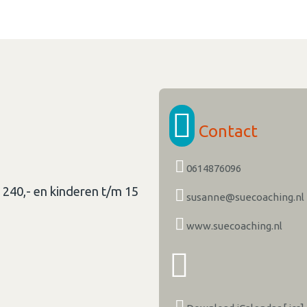
Contact
0614876096
€ 240,- en kinderen t/m 15
susanne@suecoaching.nl
www.suecoaching.nl