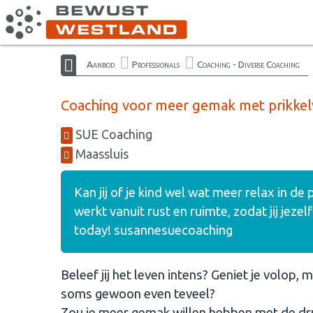
Aanbod
Professionals
Coaching - Diverse Coaching
Coaching voor meer gemak met prikke
SUE Coaching
Maassluis
Kan jij of je kind wel wat meer relax in d
werkt vanuit rust en ruimte, zodat jij jeze
today! susannesuecoaching
Beleef jij het leven intens? Geniet je volop,
soms gewoon even teveel?
Zou je meer gemak willen hebben met de druk