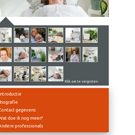
Klik om te vergroten
Introductie
Biografie
Contact gegevens
Wat doe ik nog meer?
Andere professionals