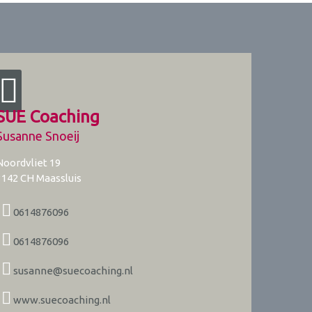
SUE Coaching
Susanne Snoeij
Noordvliet 19
3142 CH
Maassluis
0614876096
0614876096
susanne@suecoaching.nl
www.suecoaching.nl