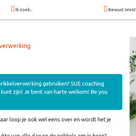
Ik zoek...
Bewust West
lverwerking
e prikkelverwerking gebruiken? SUE coaching
lf kunt zijn! Je bent van harte welkom! Be you
 maar loop je ook wel eens over en wordt het je
te van alle dag en de prikkels om je heen?