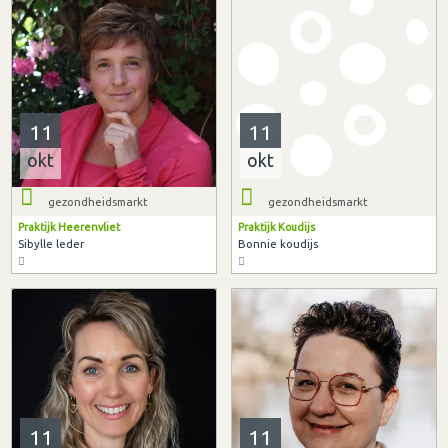
11
11
okt
okt
gezondheidsmarkt
gezondheidsmarkt
Praktijk Heerenvliet
Praktijk Koudijs
Sibylle leder
Bonnie koudijs
11
11