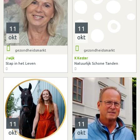
11
11
okt
okt
gezondheidsmarkt
gezondheidsmarkt
J wijk
K Kester
Stap in het Leven
Natuurlijk Schone Tanden
11
11
okt
okt