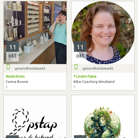
11
11
okt
okt
gezondheidsmarkt
gezondheidsmarkt
Studio Krien
T Linden-Ypma
Corina Boone
Alba Coaching Westland