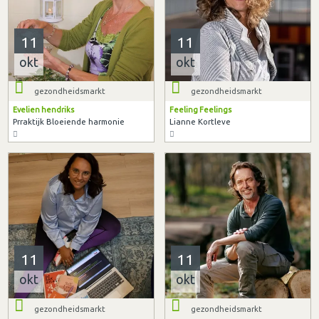
11
11
okt
okt
gezondheidsmarkt
gezondheidsmarkt
Evelien hendriks
Feeling Feelings
Prraktijk Bloeiende harmonie
Lianne Kortleve
11
11
okt
okt
gezondheidsmarkt
gezondheidsmarkt