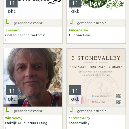
11
11
okt
okt
gezondheidsmarkt
gezondheidsmarkt
T Zeeman
Tuin van Gaia
Opstap naar de toekomst
Tuin van Gaia
11
11
okt
okt
gezondheidsmarkt
gezondheidsmarkt
Wim Voorbij
z 3 Stonevalley
Praktijk Acupuntuur Lezing
3 Stonevalley