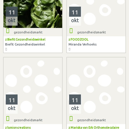
11
11
okt
okt
gezondheidsmarkt
gezondheidsmarkt
z Biefit Gezondheidswinkel
z FOODZOOL
Biefit Gezondheidswinkel
Miranda Verhoeks
11
11
okt
okt
gezondheidsmarkt
gezondheidsmarkt
z lumioncreations
z Mariska van Erk Orthomoleculaire