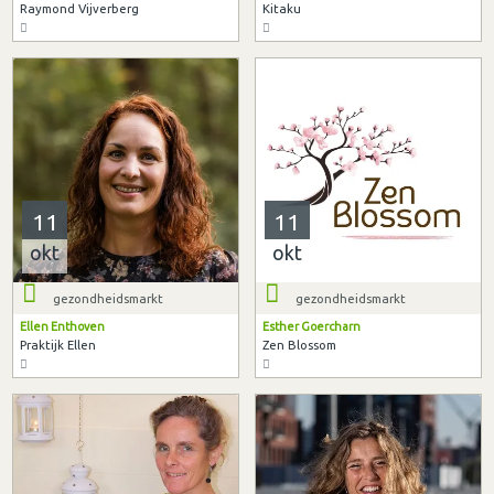
Raymond Vijverberg
Kitaku
11
11
okt
okt
gezondheidsmarkt
gezondheidsmarkt
Ellen Enthoven
Esther Goercharn
Praktijk Ellen
Zen Blossom