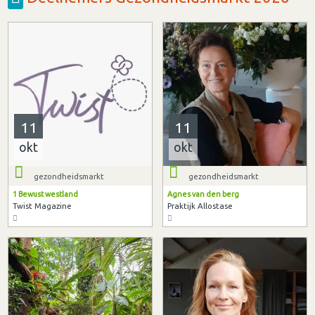
11
11
okt
okt
gezondheidsmarkt
gezondheidsmarkt
1 Bewust westland
Agnes van den berg
Twist Magazine
Praktijk Allostase