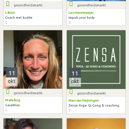
gezondheidsmarkt
gezondheidsmarkt
L Bruin
Leo Hanemaaijer
Coach met kudde
Impuls your body
11
11
okt
okt
gezondheidsmarkt
gezondheidsmarkt
M Welling
Marc van Heijningen
GaiaWise
Zensa Yoga- Qi Gong & coaching