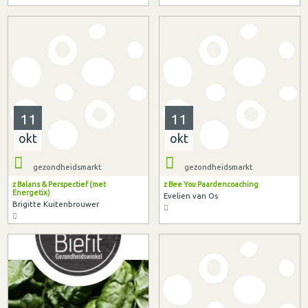
11
11
okt
okt
gezondheidsmarkt
gezondheidsmarkt
z Balans & Perspectief (met
z Bee You Paardencoaching
Energetix)
Evelien van Os
Brigitte Kuitenbrouwer