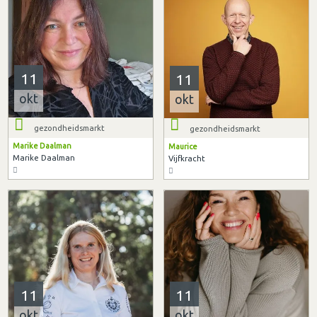
11
11
okt
okt
gezondheidsmarkt
gezondheidsmarkt
Marike Daalman
Maurice
Marike Daalman
Vijfkracht
11
11
okt
okt