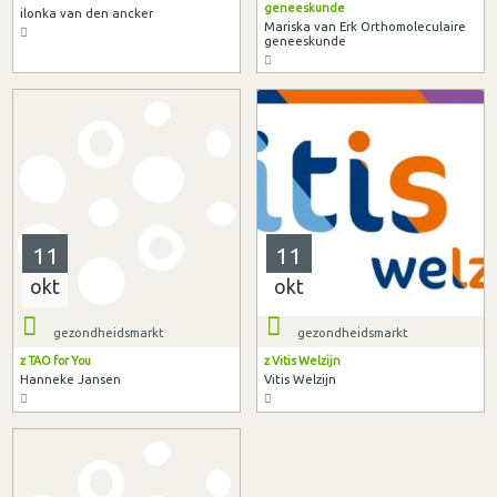
geneeskunde
ilonka van den ancker
Mariska van Erk Orthomoleculaire
geneeskunde
11
11
okt
okt
gezondheidsmarkt
gezondheidsmarkt
z TAO for You
z Vitis Welzijn
Hanneke Jansen
Vitis Welzijn