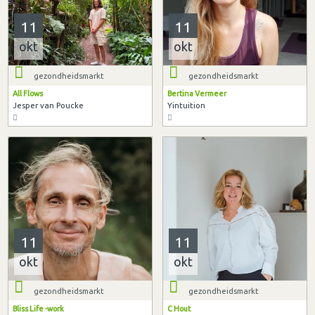
11
11
okt
okt
gezondheidsmarkt
gezondheidsmarkt
All Flows
Bertina Vermeer
Jesper van Poucke
Yintuition
11
11
okt
okt
gezondheidsmarkt
gezondheidsmarkt
Bliss Life -work
C Hout