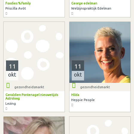
Foodies % Family
George edelman
Priscilla Avôt
Welzijnspraktijk Edelman
11
11
okt
okt
gezondheidsmarkt
gezondheidsmarkt
Geraldien Pontenagel nieuwetijds
Hilda
Astroloog
Heppie People
Lezing