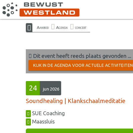
Aanbod
Agenda
concert
Dit event heeft reeds plaats gevonden ...
KIJK IN DE AGENDA VOOR ACTUELE ACTIVITEITE
24
jun 2026
Soundhealing | Klankschaalmeditatie
SUE Coaching
Maassluis