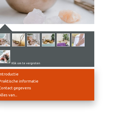
Klik om te vergroten
Introductie
Praktische informatie
Contact gegevens
Alles van...