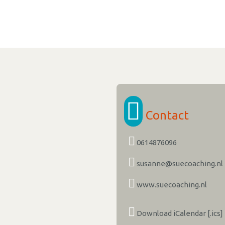
Contact
0614876096
susanne@suecoaching.nl
www.suecoaching.nl
Download iCalendar [.ics]