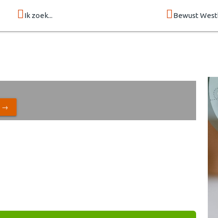
Ik zoek...
Bewust West
N →