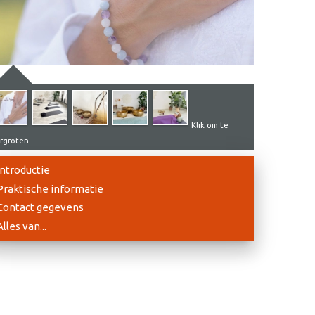
Klik om te
rgroten
Introductie
Praktische informatie
Contact gegevens
Alles van...