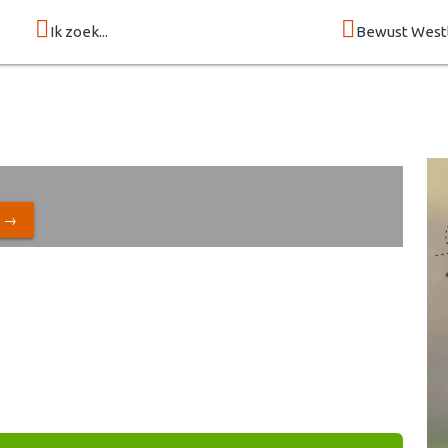
Ik zoek...
Bewust West
N →