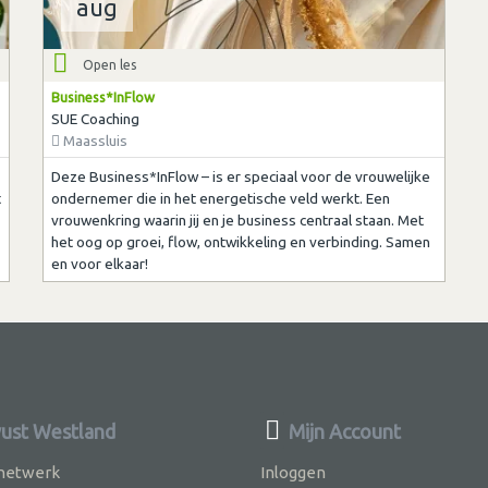
aug
Open les
Business*InFlow
SUE Coaching
Maassluis
Deze Business*InFlow – is er speciaal voor de vrouwelijke
t
ondernemer die in het energetische veld werkt. Een
vrouwenkring waarin jij en je business centraal staan. Met
het oog op groei, flow, ontwikkeling en verbinding. Samen
en voor elkaar!
st Westland
Mijn Account
 netwerk
Inloggen