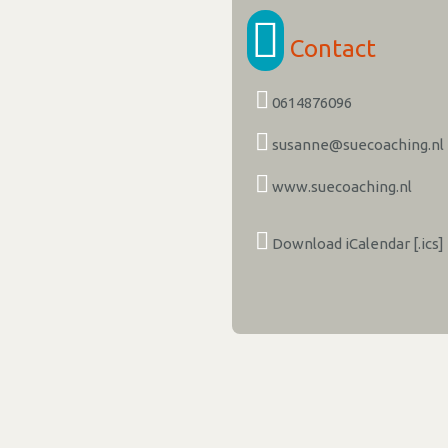
Contact
0614876096
susanne@suecoaching.nl
www.suecoaching.nl
Download iCalendar [.ics]