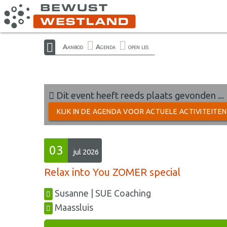
Aanbod
Agenda
open les
Dit event heeft reeds plaats gevonden ...
KIJK IN DE AGENDA VOOR ACTUELE ACTIVITEITE
03
jul 2026
Relax into You ZOMER special
Susanne | SUE Coaching
Maassluis