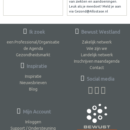
van ziekten en aandoeningen.
Leuk als je meedoet! Meld je aan
via Gezond@Allostase.nl
Ik zoek
Bewust Westland
een Professional/Organisatie
Zakelijk netwerk
de Agenda
Wie zijn we
Gezondheidsmarkt
Landelijk netwerk
Inschrijven maandagenda
Inspiratie
Contact
Inspiratie
Social media
Nieuwsbrieven
Blog
Mijn Account
Inloggen
Support / Ondersteuning