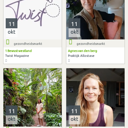
11
11
okt
okt
gezondheidsmarkt
gezondheidsmarkt
1 Bewust westland
Agnes van den berg
Twist Magazine
Praktijk Allostase
11
11
okt
okt