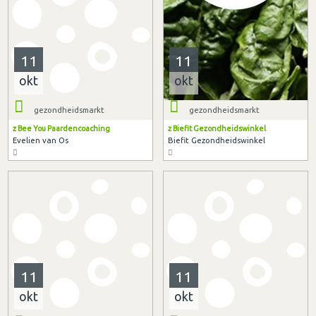
11
11
okt
okt
gezondheidsmarkt
gezondheidsmarkt
z Bee You Paardencoaching
z Biefit Gezondheidswinkel
Evelien van Os
Biefit Gezondheidswinkel
11
11
okt
okt