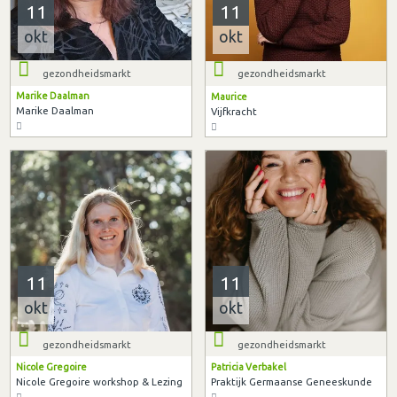
11
11
okt
okt
gezondheidsmarkt
gezondheidsmarkt
Marike Daalman
Maurice
Marike Daalman
Vijfkracht
11
11
okt
okt
gezondheidsmarkt
gezondheidsmarkt
Nicole Gregoire
Patricia Verbakel
Nicole Gregoire workshop & Lezing
Praktijk Germaanse Geneeskunde