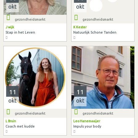
okt
okt
gezondheidsmarkt
gezondheidsmarkt
J wijk
K Kester
Stap in het Leven
Natuurlijk Schone Tanden
11
11
okt
okt
gezondheidsmarkt
gezondheidsmarkt
L Bruin
Leo Hanemaaijer
Coach met kudde
Impuls your body