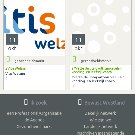
11
11
okt
okt
gezondheidsmarkt
gezondheidsmarkt
z Vitis Welzijn
z Yvette de Jong orthomoleculair
voeding- en leefstijl coach
Vitis Welzijn
Yvette de Jong orthomoleculair
voeding- en leefstijl coach
Ik zoek
Bewust Westland
een Professional/Organisatie
Zakelijk netwerk
de Agenda
Wie zijn we
Gezondheidsmarkt
Landelijk netwerk
Inschrijven maandagenda