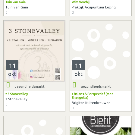
Tuin van Gaia
Wim Voorbij
Tuin van Gaia
Praktijk Acupuntuur Lezing
11
11
okt
okt
gezondheidsmarkt
gezondheidsmarkt
z 3 Stonevalley
z Balans & Perspectief (met
Energetix)
3 Stonevalley
Brigitte Kuitenbrouwer