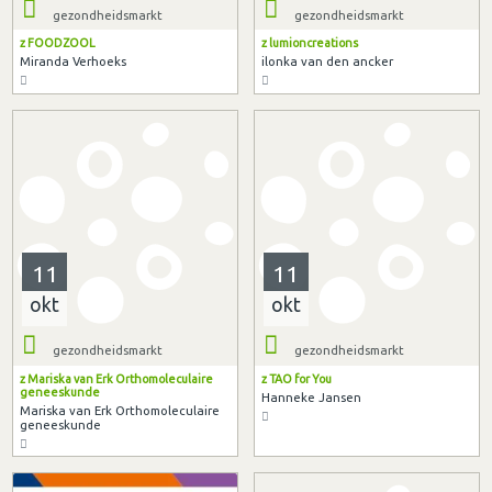
gezondheidsmarkt
gezondheidsmarkt
z FOODZOOL
z lumioncreations
Miranda Verhoeks
ilonka van den ancker
11
11
okt
okt
gezondheidsmarkt
gezondheidsmarkt
z Mariska van Erk Orthomoleculaire
z TAO for You
geneeskunde
Hanneke Jansen
Mariska van Erk Orthomoleculaire
geneeskunde