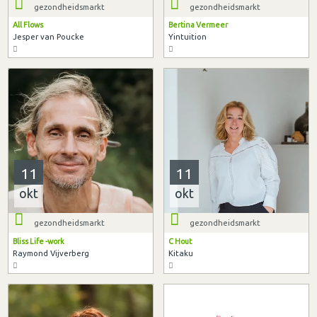
gezondheidsmarkt
gezondheidsmarkt
All Flows
Bertina Vermeer
Jesper van Poucke
Yintuition
11
11
okt
okt
gezondheidsmarkt
gezondheidsmarkt
Bliss Life -work
C Hout
Raymond Vijverberg
Kitaku