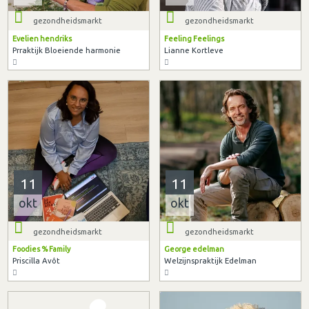
gezondheidsmarkt
gezondheidsmarkt
Evelien hendriks
Feeling Feelings
Prraktijk Bloeiende harmonie
Lianne Kortleve
11
11
okt
okt
gezondheidsmarkt
gezondheidsmarkt
Foodies % Family
George edelman
Priscilla Avôt
Welzijnspraktijk Edelman