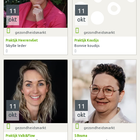
11
11
okt
okt
gezondheidsmarkt
gezondheidsmarkt
Praktijk Heerenvliet
Praktijk Koudijs
Sibylle leder
Bonnie koudijs
11
11
okt
okt
gezondheidsmarkt
gezondheidsmarkt
Praktijk Valk&Flow
S Bouma