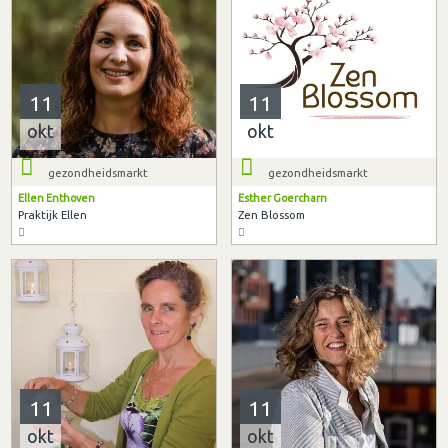
11
11
okt
okt
gezondheidsmarkt
gezondheidsmarkt
Ellen Enthoven
Esther Goercharn
Praktijk Ellen
Zen Blossom
11
11
okt
okt