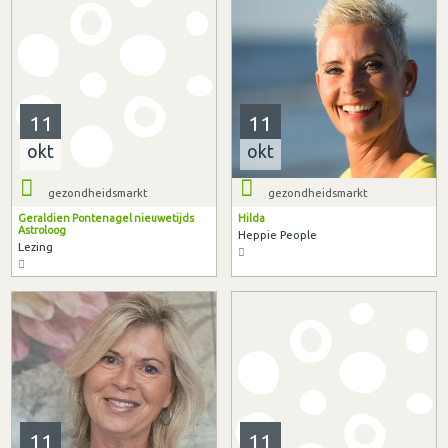
11
11
okt
okt
gezondheidsmarkt
gezondheidsmarkt
Geraldien Pontenagel nieuwetijds
Hilda
Astroloog
Heppie People
Lezing
11
11