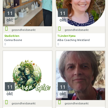
11
11
okt
okt
gezondheidsmarkt
gezondheidsmarkt
Studio Krien
T Linden-Ypma
Corina Boone
Alba Coaching Westland
11
11
okt
okt
gezondheidsmarkt
gezondheidsmarkt