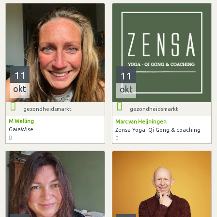
11
11
okt
okt
gezondheidsmarkt
gezondheidsmarkt
M Welling
Marc van Heijningen
GaiaWise
Zensa Yoga- Qi Gong & coaching