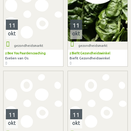
11
11
okt
okt
gezondheidsmarkt
gezondheidsmarkt
z Bee You Paardencoaching
z Biefit Gezondheidswinkel
Evelien van Os
Biefit Gezondheidswinkel
11
11
okt
okt