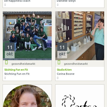
De happiness coach
Danielle Steijn
11
11
okt
okt
gezondheidsmarkt
gezondheidsmarkt
Stichting Fun en Fit
Studio Krien
Stichting Fun en Fit
Corina Boone