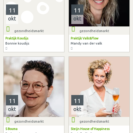
11
11
okt
okt
gezondheidsmarkt
gezondheidsmarkt
Praktijk Koudijs
Praktijk Valk&Flow
Bonnie koudijs
Mandy van der valk
11
11
okt
okt
gezondheidsmarkt
gezondheidsmarkt
S Bouma
Steijn House of Happiness