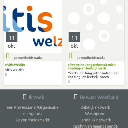
11
11
okt
okt
gezondheidsmarkt
gezondheidsmarkt
z Vitis Welzijn
z Yvette de Jong orthomoleculair
voeding- en leefstijl coach
Vitis Welzijn
Yvette de Jong orthomoleculair
voeding- en leefstijl coach
Ik zoek
Bewust Westland
een Professional/Organisatie
Zakelijk netwerk
de Agenda
Wie zijn we
Gezondheidsmarkt
Landelijk netwerk
Inschrijven maandagenda