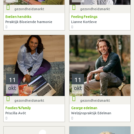
gezondheidsmarkt
gezondheidsmarkt
Evelien hendriks
Feeling Feelings
Prraktijk Bloeiende harmonie
Lianne Kortleve
11
11
okt
okt
gezondheidsmarkt
gezondheidsmarkt
Foodies % Family
George edelman
Priscilla Avôt
Welzijnspraktijk Edelman