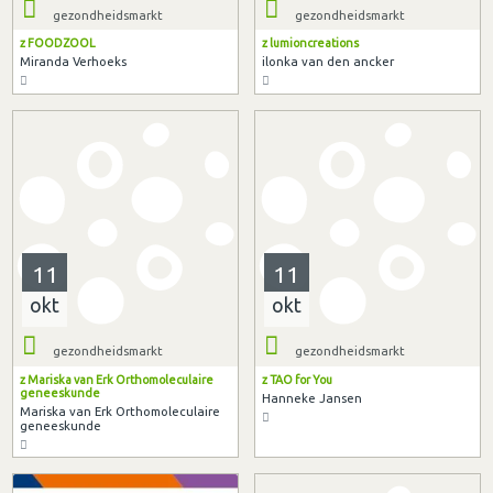
gezondheidsmarkt
gezondheidsmarkt
z FOODZOOL
z lumioncreations
Miranda Verhoeks
ilonka van den ancker
11
11
okt
okt
gezondheidsmarkt
gezondheidsmarkt
z Mariska van Erk Orthomoleculaire
z TAO for You
geneeskunde
Hanneke Jansen
Mariska van Erk Orthomoleculaire
geneeskunde