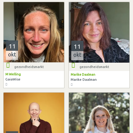
11
11
okt
okt
gezondheidsmarkt
gezondheidsmarkt
M Welling
Marike Daalman
GaiaWise
Marike Daalman