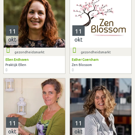
11
11
okt
okt
gezondheidsmarkt
gezondheidsmarkt
Ellen Enthoven
Esther Goercharn
Praktijk Ellen
Zen Blossom
11
11
okt
okt