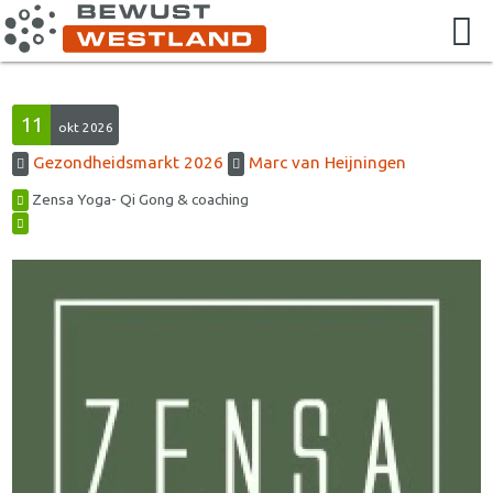
11
okt 2026
Gezondheidsmarkt 2026
Marc van Heijningen
Zensa Yoga- Qi Gong & coaching