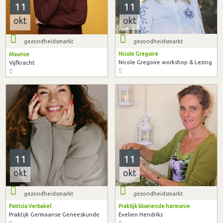
11
11
okt
okt
gezondheidsmarkt
gezondheidsmarkt
Nicole Gregoire
Maurice
Nicole Gregoire workshop & Lezing
Vijfkracht
11
11
okt
okt
gezondheidsmarkt
gezondheidsmarkt
Patricia Verbakel
Praktijk bloeiende harmonie
Praktijk Germaanse Geneeskunde
Evelien Hendriks