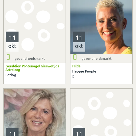
11
11
okt
okt
gezondheidsmarkt
gezondheidsmarkt
Geraldien Pontenagel nieuwetijds
Hilda
Astroloog
Heppie People
Lezing
11
11