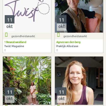
11
11
okt
okt
gezondheidsmarkt
gezondheidsmarkt
1 Bewust westland
Agnes van den berg
Twist Magazine
Praktijk Allostase
11
11
okt
okt