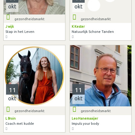
okt
okt
gezondheidsmarkt
gezondheidsmarkt
J wijk
K Kester
Stap in het Leven
Natuurlijk Schone Tanden
11
11
okt
okt
gezondheidsmarkt
gezondheidsmarkt
L Bruin
Leo Hanemaaijer
Coach met kudde
Impuls your body