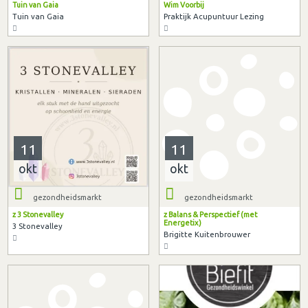
Tuin van Gaia
Wim Voorbij
Tuin van Gaia
Praktijk Acupuntuur Lezing
11
11
okt
okt
gezondheidsmarkt
gezondheidsmarkt
z 3 Stonevalley
z Balans & Perspectief (met
Energetix)
3 Stonevalley
Brigitte Kuitenbrouwer