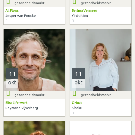
gezondheidsmarkt
gezondheidsmarkt
All Flows
Bertina Vermeer
Jesper van Poucke
Yintuition
11
11
okt
okt
gezondheidsmarkt
gezondheidsmarkt
Bliss Life -work
C Hout
Raymond Vijverberg
Kitaku