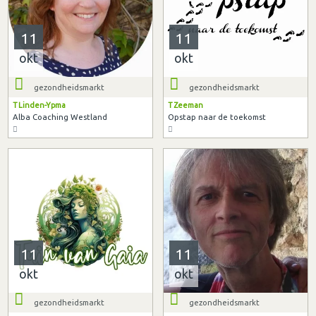
11
11
okt
okt
gezondheidsmarkt
gezondheidsmarkt
T Linden-Ypma
T Zeeman
Alba Coaching Westland
Opstap naar de toekomst
11
11
okt
okt
gezondheidsmarkt
gezondheidsmarkt