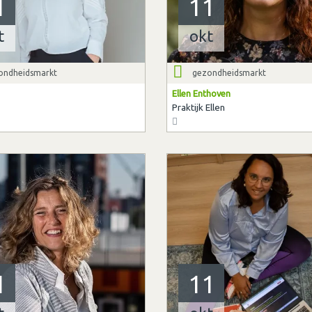
1
11
t
okt
ondheidsmarkt
gezondheidsmarkt
Ellen Enthoven
Praktijk Ellen
1
11