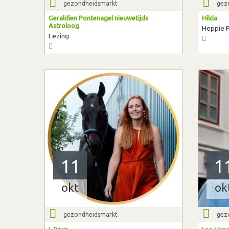
gezondheidsmarkt
gez
Geraldien Pontenagel nieuwetijds
Hilda
Astroloog
Heppie 
Lezing
11
1
okt
ok
gezondheidsmarkt
gez