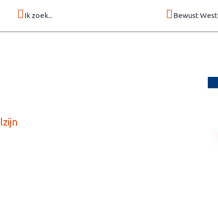
Ik zoek...
Bewust West
lzijn