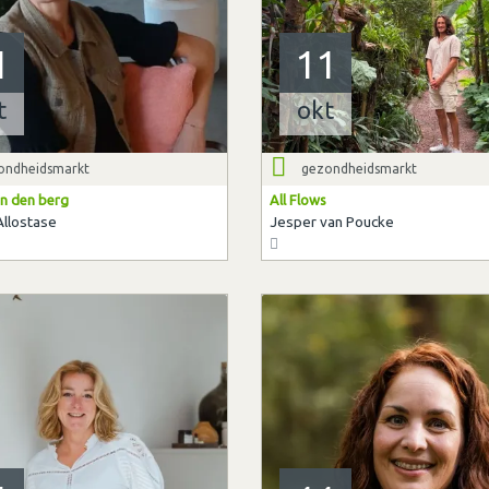
1
11
t
okt
ondheidsmarkt
gezondheidsmarkt
n den berg
All Flows
Allostase
Jesper van Poucke