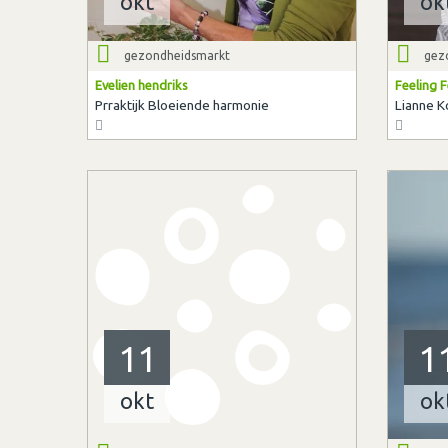
okt
ok
gezondheidsmarkt
gez
Evelien hendriks
Feeling F
Prraktijk Bloeiende harmonie
Lianne K
11
1
okt
ok