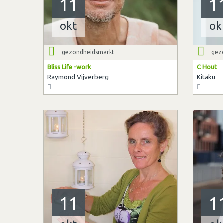
11
1
okt
ok
gezondheidsmarkt
gez
Bliss Life -work
C Hout
Raymond Vijverberg
Kitaku
11
1