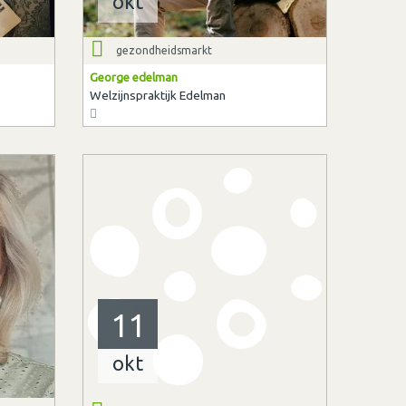
okt
gezondheidsmarkt
George edelman
Welzijnspraktijk Edelman
11
okt