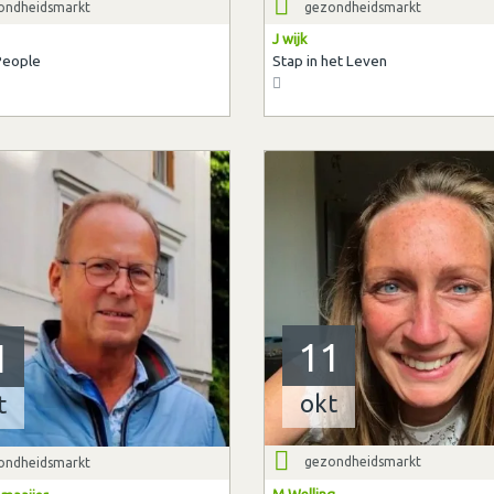
ondheidsmarkt
gezondheidsmarkt
J wijk
People
Stap in het Leven
11
1
okt
t
gezondheidsmarkt
ondheidsmarkt