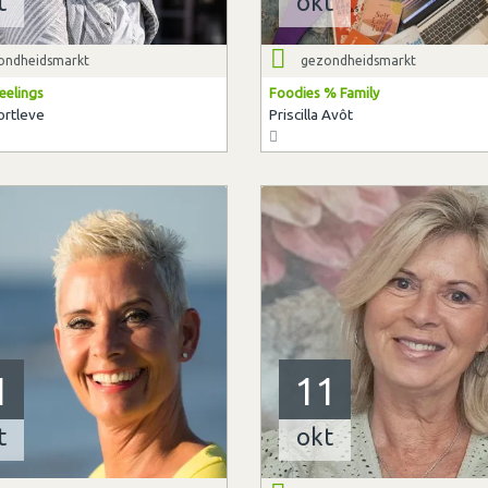
t
okt
ondheidsmarkt
gezondheidsmarkt
eelings
Foodies % Family
ortleve
Priscilla Avôt
1
11
t
okt