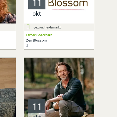
11
okt
gezondheidsmarkt
Esther Goercharn
Zen Blossom
11