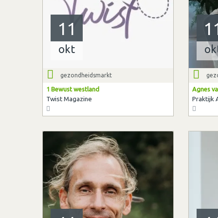
11
1
okt
ok
gezondheidsmarkt
gez
1 Bewust westland
Agnes va
Twist Magazine
Praktijk 