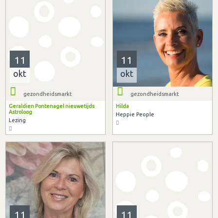
11
11
okt
okt
gezondheidsmarkt
gezondheidsmarkt
Geraldien Pontenagel nieuwetijds
Hilda
Astroloog
Heppie People
Lezing
11
11