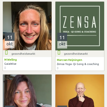
11
11
okt
okt
gezondheidsmarkt
gezondheidsmarkt
M Welling
Marc van Heijningen
GaiaWise
Zensa Yoga- Qi Gong & coaching