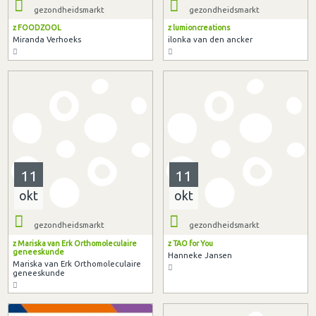
gezondheidsmarkt
gezondheidsmarkt
z FOODZOOL
z lumioncreations
Miranda Verhoeks
ilonka van den ancker
11
11
okt
okt
gezondheidsmarkt
gezondheidsmarkt
z Mariska van Erk Orthomoleculaire
z TAO for You
geneeskunde
Hanneke Jansen
Mariska van Erk Orthomoleculaire
geneeskunde