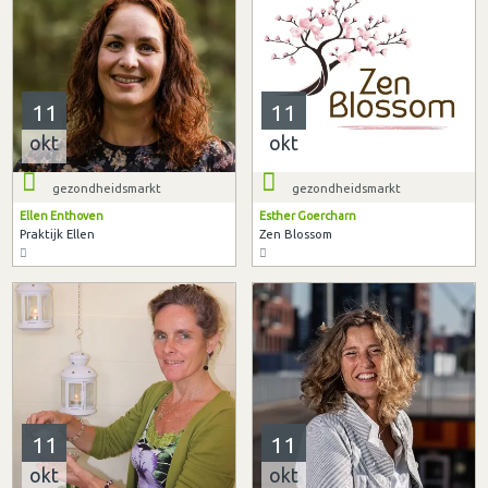
11
11
okt
okt
gezondheidsmarkt
gezondheidsmarkt
Ellen Enthoven
Esther Goercharn
Praktijk Ellen
Zen Blossom
11
11
okt
okt