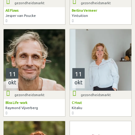
gezondheidsmarkt
gezondheidsmarkt
All Flows
Bertina Vermeer
Jesper van Poucke
Yintuition
11
11
okt
okt
gezondheidsmarkt
gezondheidsmarkt
Bliss Life -work
C Hout
Raymond Vijverberg
Kitaku