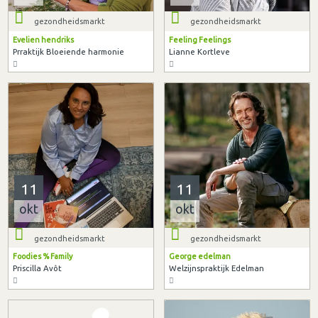
gezondheidsmarkt
gezondheidsmarkt
Evelien hendriks
Feeling Feelings
Prraktijk Bloeiende harmonie
Lianne Kortleve
11
11
okt
okt
gezondheidsmarkt
gezondheidsmarkt
Foodies % Family
George edelman
Priscilla Avôt
Welzijnspraktijk Edelman