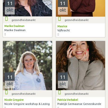
11
11
okt
okt
gezondheidsmarkt
gezondheidsmarkt
Marike Daalman
Maurice
Marike Daalman
Vijfkracht
11
11
okt
okt
gezondheidsmarkt
gezondheidsmarkt
Nicole Gregoire
Patricia Verbakel
Nicole Gregoire workshop & Lezing
Praktijk Germaanse Geneeskunde