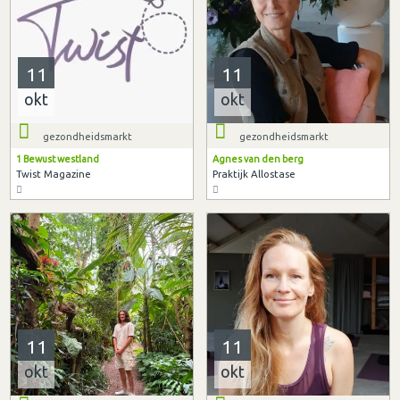
11
11
okt
okt
gezondheidsmarkt
gezondheidsmarkt
1 Bewust westland
Agnes van den berg
Twist Magazine
Praktijk Allostase
11
11
okt
okt