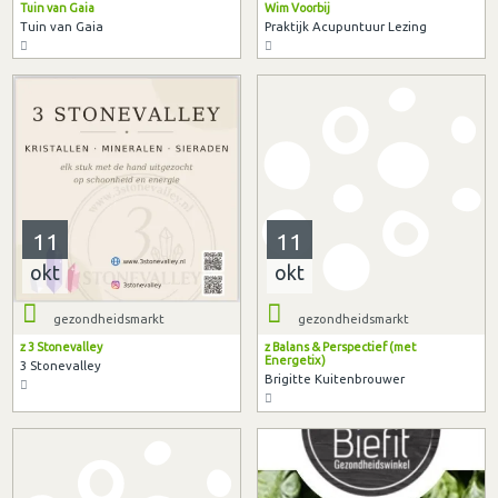
Tuin van Gaia
Wim Voorbij
Tuin van Gaia
Praktijk Acupuntuur Lezing
11
11
okt
okt
gezondheidsmarkt
gezondheidsmarkt
z 3 Stonevalley
z Balans & Perspectief (met
Energetix)
3 Stonevalley
Brigitte Kuitenbrouwer