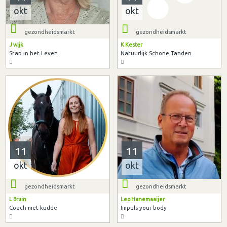
okt
okt
gezondheidsmarkt
gezondheidsmarkt
J wijk
K Kester
Stap in het Leven
Natuurlijk Schone Tanden
11
11
okt
okt
gezondheidsmarkt
gezondheidsmarkt
L Bruin
Leo Hanemaaijer
Coach met kudde
Impuls your body