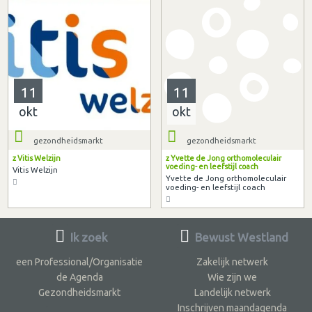
11
11
okt
okt
gezondheidsmarkt
gezondheidsmarkt
z Vitis Welzijn
z Yvette de Jong orthomoleculair
voeding- en leefstijl coach
Vitis Welzijn
Yvette de Jong orthomoleculair
voeding- en leefstijl coach
Ik zoek
Bewust Westland
een Professional/Organisatie
Zakelijk netwerk
de Agenda
Wie zijn we
Gezondheidsmarkt
Landelijk netwerk
Inschrijven maandagenda