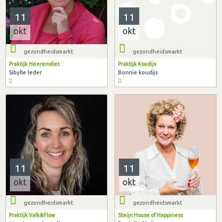
11
11
okt
okt
gezondheidsmarkt
gezondheidsmarkt
Praktijk Heerenvliet
Praktijk Koudijs
Sibylle leder
Bonnie koudijs
11
11
okt
okt
gezondheidsmarkt
gezondheidsmarkt
Praktijk Valk&Flow
Steijn House of Happiness