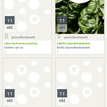
11
11
okt
okt
gezondheidsmarkt
gezondheidsmarkt
z Bee You Paardencoaching
z Biefit Gezondheidswinkel
Evelien van Os
Biefit Gezondheidswinkel
11
11
okt
okt