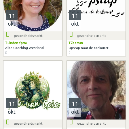
11
11
okt
okt
gezondheidsmarkt
gezondheidsmarkt
T Linden-Ypma
T Zeeman
Alba Coaching Westland
Opstap naar de toekomst
11
11
okt
okt
gezondheidsmarkt
gezondheidsmarkt