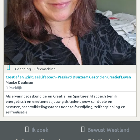
Coaching - Lifecoaching
Creatief en Spiritueel Lifecoach - Passievol Duurzaam Gezond en Creatief Leven
Marike Daalman
Poeldijk
Als ervaringsdeskundige en Creatief en Spiritueel lifecoach ben ik
energetisch en emotioneel jouw gids tijdens jouw spirituele en
bewustzijnsontwikkelingsproces naar zelfbevrijding, zelfontplooiing en
zelfrealisatie.
Ik zoek
Bewust Westland