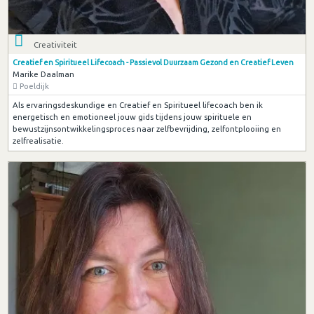
Creativiteit
Creatief en Spiritueel Lifecoach - Passievol Duurzaam Gezond en Creatief Leven
Marike Daalman
Poeldijk
Als ervaringsdeskundige en Creatief en Spiritueel lifecoach ben ik
energetisch en emotioneel jouw gids tijdens jouw spirituele en
bewustzijnsontwikkelingsproces naar zelfbevrijding, zelfontplooiing en
zelfrealisatie.