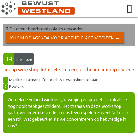
Dit event heeft reeds plaats gevonden ...
KIJK IN DE AGENDA VOOR ACTUELE ACTIVITEITEN →
14
mei 2026
Instap workshop Intuïtief schilderen - thema Innerlijke Vrede
Marike Daalman Life Coach & Levenskunstenaar
Poeldijk
Ontdek de vrijheid van kleur, beweging en gevoel — ook als je
nog nooit hebt geschilderd. Het thema van deze workshop
gaat over innerlijke vrede. In ons leven spelen zoveel factoren
een rol. Wat gebeurt er als we concentreren op het vredige in
ons?