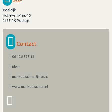
Waar?
Poeldijk
Hofje van Maat 15
2685 RK
Poeldijk
Contact
06 126 595 13
idem
marikedaalman@live.nl
www.marikedaalman.nl