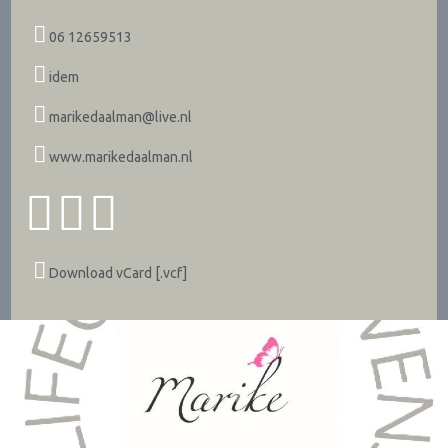
06 12659513
idem
marikedaalman@live.nl
www.marikedaalman.nl
Download vCard [.vcf]