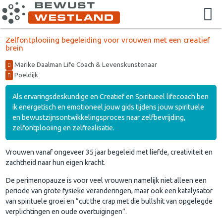
Zelfontplooiing begeleiding voor vrouwen met een creatief
brein
Marike Daalman Life Coach & Levenskunstenaar
Poeldijk
Als ervaringsdeskundige en Creatief en Spiritueel lifecoach ben
ik energetisch en emotioneel jouw gids tijdens jouw spirituele
en bewustzijnsontwikkelingsproces naar zelfbevrijding,
zelfontplooiing en zelfrealisatie.
Vrouwen vanaf ongeveer 35 jaar begeleid met liefde, creativiteit en
zachtheid naar hun eigen kracht.
De perimenopauze is voor veel vrouwen namelijk niet alleen een
periode van grote fysieke veranderingen, maar ook een katalysator
van spirituele groei en “cut the crap met die bullshit van opgelegde
verplichtingen en oude overtuigingen”.