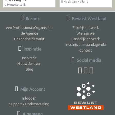
Nicole Gregoire
Hoek van Holland
Honselersdijk
Ik zoek
Bewust Westland
een Professional/Organisatie
Zakelijk netwerk
de Agenda
Wie zijn we
Gezondheidsmarkt
Landelijk netwerk
Inschrijven maandagenda
Inspiratie
Contact
Inspiratie
Social media
Nieuwsbrieven
Blog
Mijn Account
Inloggen
Support / Ondersteuning
Algemeen