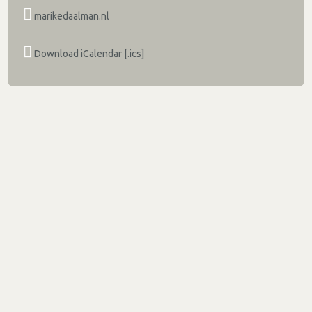
marikedaalman.nl
Download iCalendar [.ics]