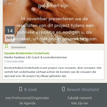
14
nov
Evenement
Expositie Borstverhalen | Onderhuids
Marike Daalman Life Coach & Levenskunstenaar
Honselersdijk
Borstverhalen| Onderhuids is een project voor vrouwen, door vrouwen. Het
vertelt het onderhuidse verhaal achter de borsten van de vrouwen die
speciaal voor dit project bij elkaar gekomen zijn.
Ik zoek
Bewust Westland
een Professional/Organisatie
Zakelijk netwerk
de Agenda
Wie zijn we