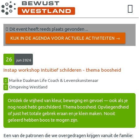
Dit event heeft reeds plaats gevonden ...
KIJK IN DE AGENDA VOOR ACTUELE ACTIVITEITEN →
26
jun 2026
Instap workshop Intuïtief schilderen - thema boosheid
Marike Daalman Life Coach & Levenskunstenaar
Omgeving Westland
Ontdek de vrijheid van kleur, beweging en gevoel — ook als je
nog nooit hebt geschilderd. Thema boosheid. Opvliegendheid
of juist het totale gebrek eraan en je klein maken. Nooit
geleerd hebben boos te mogen zijn.
Een van de patronen die we overgedragen krijgen vanuit de familie: