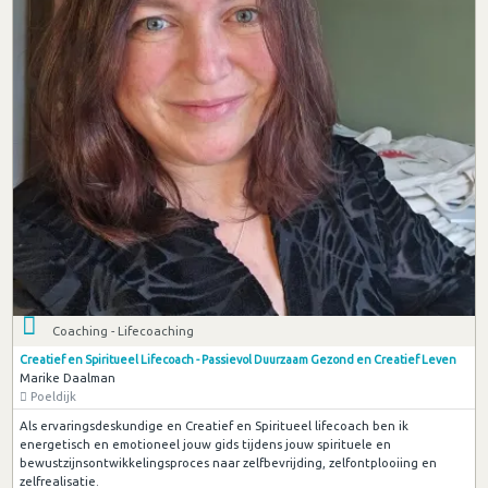
Coaching - Lifecoaching
Creatief en Spiritueel Lifecoach - Passievol Duurzaam Gezond en Creatief Leven
Marike Daalman
Poeldijk
Als ervaringsdeskundige en Creatief en Spiritueel lifecoach ben ik
energetisch en emotioneel jouw gids tijdens jouw spirituele en
bewustzijnsontwikkelingsproces naar zelfbevrijding, zelfontplooiing en
zelfrealisatie.