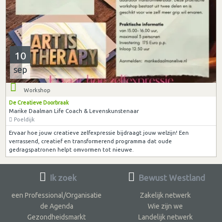
10
sep
Workshop
De Creatieve Doorbraak
Marike Daalman Life Coach & Levenskunstenaar
Poeldijk
Ervaar hoe jouw creatieve zelfexpressie bijdraagt jouw welzijn! Een
verrassend, creatief en transformerend programma dat oude
gedragspatronen helpt omvormen tot nieuwe.
Ik zoek
Bewust Westland
een Professional/Organisatie
Zakelijk netwerk
de Agenda
Wie zijn we
Gezondheidsmarkt
Landelijk netwerk