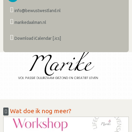
info@bewustwestland.nl
marikedaalman.nl
Download iCalendar [.ics]
Wat doe ik nog meer?