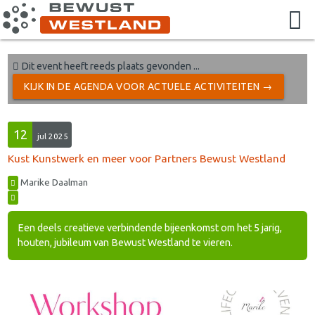
Dit event heeft reeds plaats gevonden ...
KIJK IN DE AGENDA VOOR ACTUELE ACTIVITEITEN →
12
jul 2025
Kust Kunstwerk en meer voor Partners Bewust Westland
Marike Daalman
Een deels creatieve verbindende bijeenkomst om het 5 jarig,
houten, jubileum van Bewust Westland te vieren.