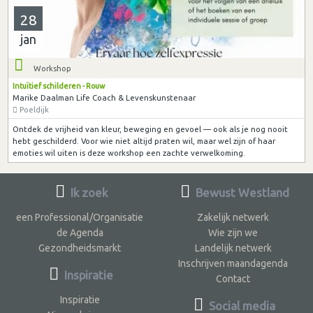
28
jan
Workshop
Intuïtief schilderen - Rouw
Marike Daalman Life Coach & Levenskunstenaar
Poeldijk
Ontdek de vrijheid van kleur, beweging en gevoel — ook als je nog nooit
hebt geschilderd. Voor wie niet altijd praten wil, maar wel zijn of haar
emoties wil uiten is deze workshop een zachte verwelkoming.
Ik zoek
Bewust Westland
een Professional/Organisatie
Zakelijk netwerk
de Agenda
Wie zijn we
Gezondheidsmarkt
Landelijk netwerk
Inschrijven maandagenda
Inspiratie
Contact
Inspiratie
Social media