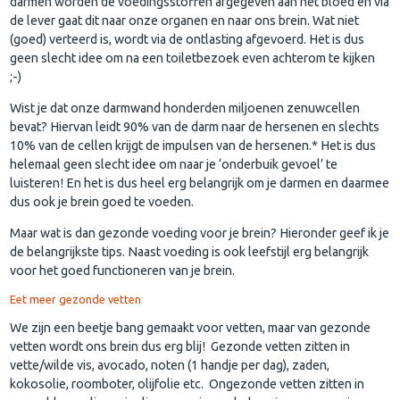
darmen worden de voedingsstoffen afgegeven aan het bloed en via
de lever gaat dit naar onze organen en naar ons brein. Wat niet
(goed) verteerd is, wordt via de ontlasting afgevoerd. Het is dus
geen slecht idee om na een toiletbezoek even achterom te kijken
;-)
Wist je dat onze darmwand honderden miljoenen zenuwcellen
bevat? Hiervan leidt 90% van de darm naar de hersenen en slechts
10% van de cellen krijgt de impulsen van de hersenen.* Het is dus
helemaal geen slecht idee om naar je ‘onderbuik gevoel’ te
luisteren! En het is dus heel erg belangrijk om je darmen en daarmee
dus ook je brein goed te voeden.
Maar wat is dan gezonde voeding voor je brein? Hieronder geef ik je
de belangrijkste tips. Naast voeding is ook leefstijl erg belangrijk
voor het goed functioneren van je brein.
Eet meer gezonde vetten
We zijn een beetje bang gemaakt voor vetten, maar van gezonde
vetten wordt ons brein dus erg blij! Gezonde vetten zitten in
vette/wilde vis, avocado, noten (1 handje per dag), zaden,
kokosolie, roomboter, olijfolie etc. Ongezonde vetten zitten in