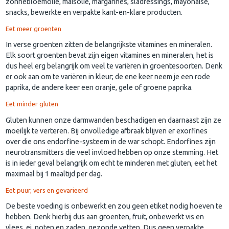
zonnebloemolie, maisolie, margarines, sladressings, mayonaise,
snacks, bewerkte en verpakte kant-en-klare producten.
Eet meer groenten
In verse groenten zitten de belangrijkste vitamines en mineralen.
Elk soort groenten bevat zijn eigen vitamines en mineralen, het is
dus heel erg belangrijk om veel te variëren in groentesoorten. Denk
er ook aan om te variëren in kleur; de ene keer neem je een rode
paprika, de andere keer een oranje, gele of groene paprika.
Eet minder gluten
Gluten kunnen onze darmwanden beschadigen en daarnaast zijn ze
moeilijk te verteren. Bij onvolledige afbraak blijven er exorfines
over die ons endorfine-systeem in de war schopt. Endorfines zijn
neurotransmitters die veel invloed hebben op onze stemming. Het
is in ieder geval belangrijk om echt te minderen met gluten, eet het
maximaal bij 1 maaltijd per dag.
Eet puur, vers en gevarieerd
De beste voeding is onbewerkt en zou geen etiket nodig hoeven te
hebben. Denk hierbij dus aan groenten, fruit, onbewerkt vis en
vlees, ei, noten en zaden, gezonde vetten. Dus geen verpakte