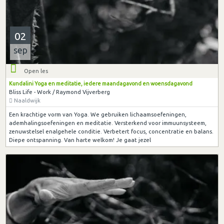
02
sep
Open les
Kundalini Yoga en meditatie, iedere maandagavond en woensdagavond
Bliss Life - Work / Raymond Vijverberg
Naaldwijk
Een krachtige vorm van Yoga. We gebruiken lichaamsoefeningen,
ademhalingsoefeningen en meditatie. Versterkend voor immuunsysteem,
zenuwstelsel enalgehele conditie. Verbetert focus, concentratie en balans.
Diepe ontspanning. Van harte welkom! Je gaat jezel