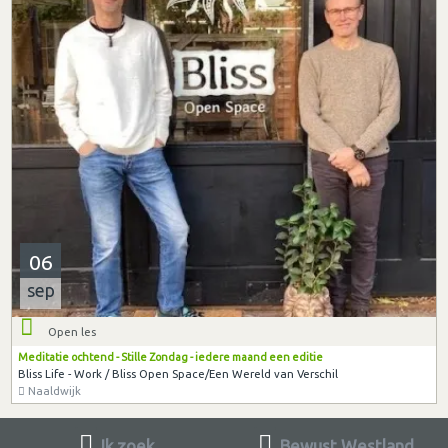
06
sep
Open les
Meditatie ochtend - Stille Zondag - iedere maand een editie
Bliss Life - Work / Bliss Open Space/Een Wereld van Verschil
Naaldwijk
Ik zoek
Bewust Westland