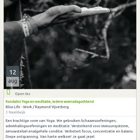
12
aug
Open les
Kundalini Yoga en meditatie, iedere woensdagochtend
Bliss Life - Work / Raymond Vijverberg
Naaldwijk
Een krachtige vorm van Yoga. We gebruiken lichaamsoefeningen,
ademhalingsoefeningen en meditatie. Versterkend voor immuunsysteem,
zenuwstelsel enalgehele conditie. Verbetert focus, concentratie en balans.
Diepe ontspanning. Van harte welkom! Je gaat jezel