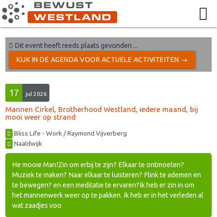
Dit event heeft reeds plaats gevonden ...
KIJK IN DE AGENDA VOOR ACTUELE ACTIVITEITEN →
17
jul 2026
Mannen Cirkel, Brotherhood Westland, iedere maand, bij
mooi weer op strand
Bliss Life - Work / Raymond Vijverberg
Naaldwijk
He mooie Man!Zin om erbij te zijn? Elkaar te ontmoeten?
Muziek te maken? Naar elkaar te luisteren? Flink te ademen en
te bewegen? en een meditatie te ervaren?Ik heb er zin in om
het mannenwerk weer op te pakken. Ik heb er in het verleden al
wat zaadjes voo