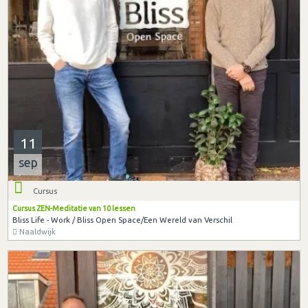
11
sep
Cursus
Cursus ZEN-Meditatie van 10 lessen
Bliss Life - Work / Bliss Open Space/Een Wereld van Verschil
Naaldwijk