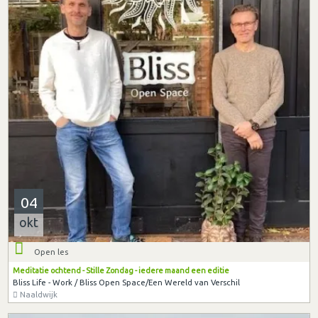
04
okt
Open les
Meditatie ochtend - Stille Zondag - iedere maand een editie
Bliss Life - Work / Bliss Open Space/Een Wereld van Verschil
Naaldwijk