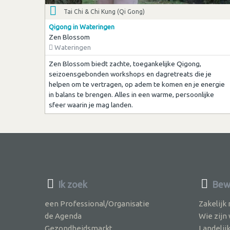
Tai Chi & Chi Kung (Qi Gong)
Qigong in Wateringen
Zen Blossom
Wateringen
Zen Blossom biedt zachte, toegankelijke Qigong,
seizoensgebonden workshops en dagretreats die je
helpen om te vertragen, op adem te komen en je energie
in balans te brengen. Alles in een warme, persoonlijke
sfeer waarin je mag landen.
Ik zoek
Bewu
een Professional/Organisatie
Zakelijk
de Agenda
Wie zijn
Gezondheidsmarkt
Landelij