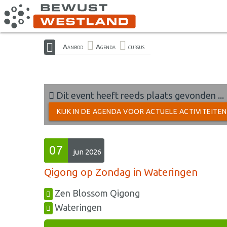
Aanbod
Agenda
cursus
Dit event heeft reeds plaats gevonden ...
KIJK IN DE AGENDA VOOR ACTUELE ACTIVITEITE
07
jun 2026
Qigong op Zondag in Wateringen
Zen Blossom Qigong
Wateringen