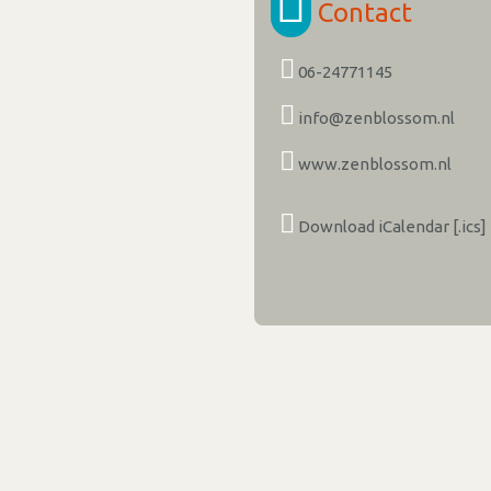
Contact
06-24771145
info@zenblossom.nl
www.zenblossom.nl
Download iCalendar [.ics]