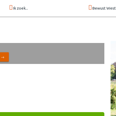
Ik zoek...
Bewust West
N →