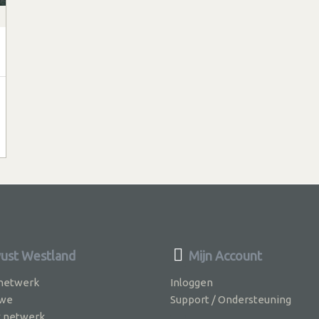
st Westland
Mijn Account
 netwerk
Inloggen
 we
Support / Ondersteuning
k netwerk