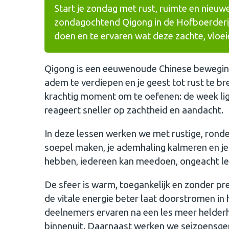
Start je zondag met rust, ruimte en nieuwe
zondagochtend Qigong in de Hofboerderij
doen en te ervaren wat deze zachte, vloe
Qigong is een eeuwenoude Chinese bewegings
adem te verdiepen en je geest tot rust te b
krachtig moment om te oefenen: de week ligt 
reageert sneller op zachtheid en aandacht.
In deze lessen werken we met rustige, rond
soepel maken, je ademhaling kalmeren en je v
hebben, iedereen kan meedoen, ongeacht leeft
De sfeer is warm, toegankelijk en zonder pre
de vitale energie beter laat doorstromen in h
deelnemers ervaren na een les meer helderh
binnenuit. Daarnaast werken we seizoensger