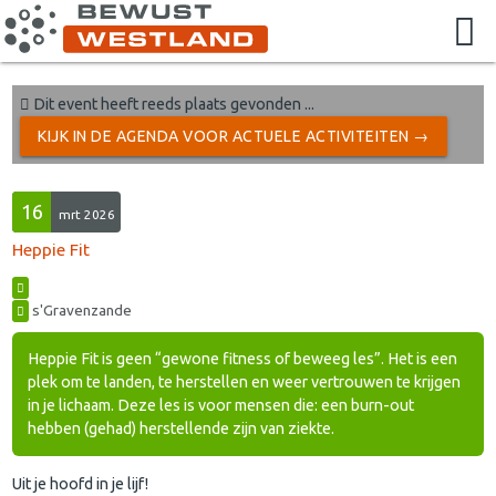
Dit event heeft reeds plaats gevonden ...
KIJK IN DE AGENDA VOOR ACTUELE ACTIVITEITEN →
16
mrt 2026
Heppie Fit
s'Gravenzande
Heppie Fit is geen “gewone fitness of beweeg les”. Het is een
plek om te landen, te herstellen en weer vertrouwen te krijgen
in je lichaam. Deze les is voor mensen die: een burn-out
hebben (gehad) herstellende zijn van ziekte.
Uit je hoofd in je lijf!