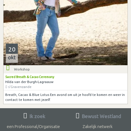
20
okt
Workshop
Sacred Breath & Cacao Ceremony
Hilda van der Burgh-Lagraauw
s'Gravenzande
Breath, Cacao & Blue Lotus Een avond om uit je hoofd te komen en weer in
contact te komen met jezelf.
Ik zoek
Bewust Westland
een Professional/Organisatie
Zakelijk netwerk