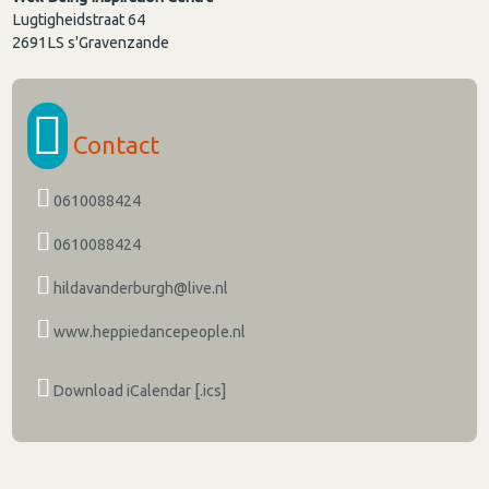
Lugtigheidstraat 64
2691LS
s'Gravenzande
Contact
0610088424
0610088424
hildavanderburgh@live.nl
www.heppiedancepeople.nl
Download iCalendar [.ics]