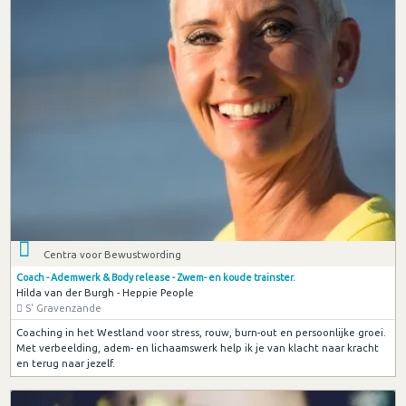
Centra voor Bewustwording
Coach - Ademwerk & Body release - Zwem- en koude trainster.
Hilda van der Burgh - Heppie People
S' Gravenzande
Coaching in het Westland voor stress, rouw, burn-out en persoonlijke groei.
Met verbeelding, adem- en lichaamswerk help ik je van klacht naar kracht
en terug naar jezelf.