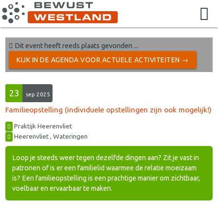
Dit event heeft reeds plaats gevonden ...
KIJK IN DE AGENDA VOOR ACTUELE ACTIVITEITEN →
23
sep 2025
Familieopstelling (individuele opstellingen zijn ook mogelijk!)
Praktijk Heerenvliet
Heerenvliet , Wateringen
Loop je steeds weer tegen dezelfde dingen aan? Zit je vast in
patronen of is er een familielid waarmee de relatie moeizaam
is? Een familieopstelling is een prachtige manier om zichtbaar,
voelbaar en ervaarbaar te maken.