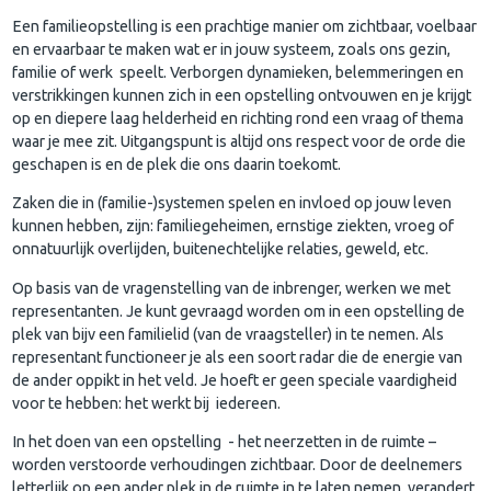
Een familieopstelling is een prachtige manier om zichtbaar, voelbaar
en ervaarbaar te maken wat er in jouw systeem, zoals ons gezin,
familie of werk speelt. Verborgen dynamieken, belemmeringen en
verstrikkingen kunnen zich in een opstelling ontvouwen en je krijgt
op en diepere laag helderheid en richting rond een vraag of thema
waar je mee zit. Uitgangspunt is altijd ons respect voor de orde die
geschapen is en de plek die ons daarin toekomt.
Zaken die in (familie-)systemen spelen en invloed op jouw leven
kunnen hebben, zijn: familiegeheimen, ernstige ziekten, vroeg of
onnatuurlijk overlijden, buitenechtelijke relaties, geweld, etc.
Op basis van de vragenstelling van de inbrenger, werken we met
representanten. Je kunt gevraagd worden om in een opstelling de
plek van bijv een familielid (van de vraagsteller) in te nemen. Als
representant functioneer je als een soort radar die de energie van
de ander oppikt in het veld. Je hoeft er geen speciale vaardigheid
voor te hebben: het werkt bij iedereen.
In het doen van een opstelling - het neerzetten in de ruimte –
worden verstoorde verhoudingen zichtbaar. Door de deelnemers
letterlijk op een ander plek in de ruimte in te laten nemen, verandert