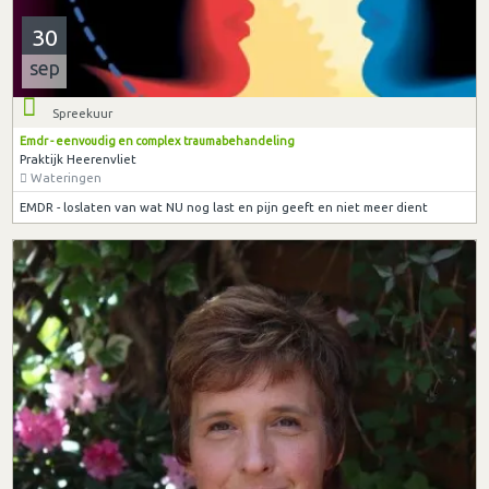
30
sep
Spreekuur
Emdr - eenvoudig en complex traumabehandeling
Praktijk Heerenvliet
Wateringen
EMDR - loslaten van wat NU nog last en pijn geeft en niet meer dient