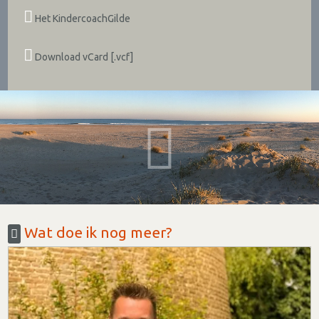
Het KindercoachGilde
Download vCard [.vcf]
Wat doe ik nog meer?