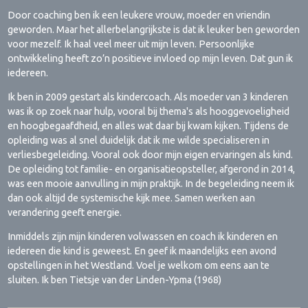
Door coaching ben ik een leukere vrouw, moeder en vriendin
geworden. Maar het allerbelangrijkste is dat ik leuker ben geworden
voor mezelf. Ik haal veel meer uit mijn leven. Persoonlijke
ontwikkeling heeft zo’n positieve invloed op mijn leven. Dat gun ik
iedereen.
Ik ben in 2009 gestart als kindercoach. Als moeder van 3 kinderen
was ik op zoek naar hulp, vooral bij thema's als hooggevoeligheid
en hoogbegaafdheid, en alles wat daar bij kwam kijken. Tijdens de
opleiding was al snel duidelijk dat ik me wilde specialiseren in
verliesbegeleiding. Vooral ook door mijn eigen ervaringen als kind.
De opleiding tot familie- en organisatieopsteller, afgerond in 2014,
was een mooie aanvulling in mijn praktijk. In de begeleiding neem ik
dan ook altijd de systemische kijk mee. Samen werken aan
verandering geeft energie.
Inmiddels zijn mijn kinderen volwassen en coach ik kinderen en
iedereen die kind is geweest. En geef ik maandelijks een avond
opstellingen in het Westland. Voel je welkom om eens aan te
sluiten. Ik ben Tietsje van der Linden-Ypma (1968)