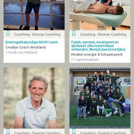
Coaching - Diverse Coaching
Coaching - Diverse Coaching
Ervaringsdeskundige ADHD Coach
Fysiek, mentaal, emotioneel en
spiritueel; alles is met elkaar
Crealize Coach Westland
verbonden. Bevrijd jouw (innerlijke)
Hoek van Holland
Mirakel energie & lichaamswerk
's-gravenzande
Coaching - Diverse Coaching
Coaching - Diverse Coaching