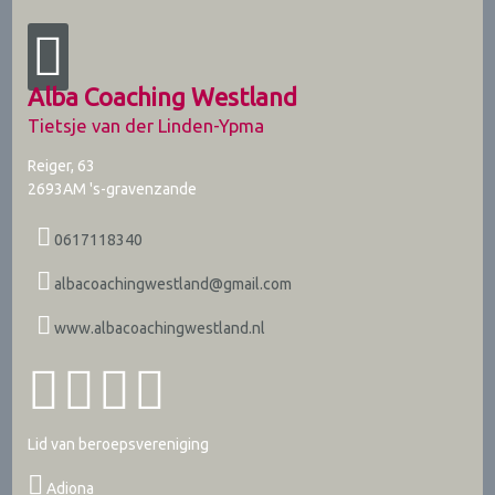
Alba Coaching Westland
Tietsje van der Linden-Ypma
Reiger, 63
2693AM
's-gravenzande
0617118340
albacoachingwestland@gmail.com
www.albacoachingwestland.nl
Lid van beroepsvereniging
Adiona