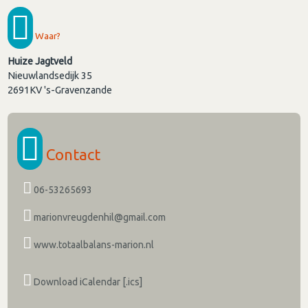
Waar?
Huize Jagtveld
Nieuwlandsedijk 35
2691KV
's-Gravenzande
Contact
06-53265693
marionvreugdenhil@gmail.com
www.totaalbalans-marion.nl
Download iCalendar [.ics]