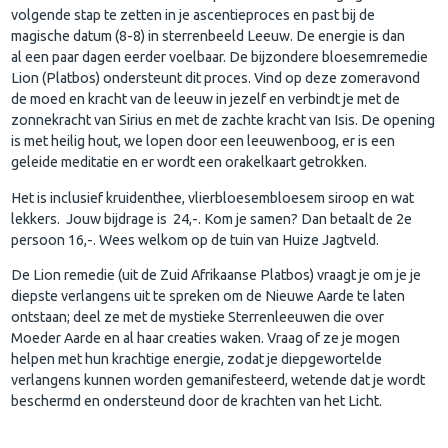
volgende stap te zetten in je ascentieproces en past bij de
magische datum (8-8) in sterrenbeeld Leeuw. De energie is dan
al een paar dagen eerder voelbaar. De bijzondere bloesemremedie
Lion (Platbos) ondersteunt dit proces. Vind op deze zomeravond
de moed en kracht van de leeuw in jezelf en verbindt je met de
zonnekracht van Sirius en met de zachte kracht van Isis. De opening
is met heilig hout, we lopen door een leeuwenboog, er is een
geleide meditatie en er wordt een orakelkaart getrokken.
Het is inclusief kruidenthee, vlierbloesembloesem siroop en wat
lekkers. Jouw bijdrage is 24,-. Kom je samen? Dan betaalt de 2e
persoon 16,-. Wees welkom op de tuin van Huize Jagtveld.
De Lion remedie (uit de Zuid Afrikaanse Platbos) vraagt je om je je
diepste verlangens uit te spreken om de Nieuwe Aarde te laten
ontstaan; deel ze met de mystieke Sterrenleeuwen die over
Moeder Aarde en al haar creaties waken. Vraag of ze je mogen
helpen met hun krachtige energie, zodat je diepgewortelde
verlangens kunnen worden gemanifesteerd, wetende dat je wordt
beschermd en ondersteund door de krachten van het Licht.