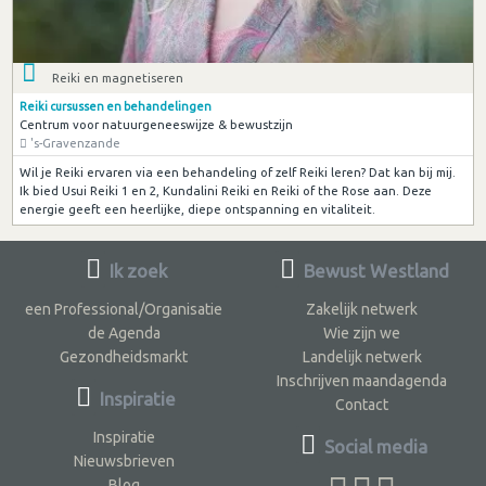
Reiki en magnetiseren
Reiki cursussen en behandelingen
Centrum voor natuurgeneeswijze & bewustzijn
's-Gravenzande
Wil je Reiki ervaren via een behandeling of zelf Reiki leren? Dat kan bij mij.
Ik bied Usui Reiki 1 en 2, Kundalini Reiki en Reiki of the Rose aan. Deze
energie geeft een heerlijke, diepe ontspanning en vitaliteit.
Ik zoek
Bewust Westland
een Professional/Organisatie
Zakelijk netwerk
de Agenda
Wie zijn we
Gezondheidsmarkt
Landelijk netwerk
Inschrijven maandagenda
Inspiratie
Contact
Inspiratie
Social media
Nieuwsbrieven
Blog