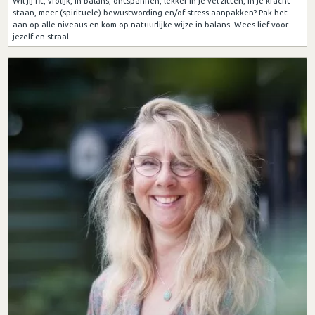
Wil jij fit, vrolijk, in balans, ontspannen, lekker in je vel zitten, in je kracht
staan, meer (spirituele) bewustwording en/of stress aanpakken? Pak het
aan op alle niveaus en kom op natuurlijke wijze in balans. Wees lief voor
jezelf en straal.