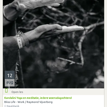
12
aug
Open les
Kundalini Yoga en meditatie, iedere woensdagochtend
Bliss Life - Work / Raymond Vijverberg
Naaldwijk