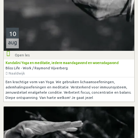
10
aug
Open les
Kundalini Yoga en meditatie, iedere maandagavond en woensdagavond
Bliss Life - Work / Raymond Vijverberg
Naaldwijk
Een krachtige vorm van Yoga. We gebruiken lichaamsoefeningen,
ademhalingsoefeningen en meditatie. Versterkend voor immuunsysteem,
zenuwstelsel enalgehele conditie. Verbetert focus, concentratie en balans.
Diepe ontspanning. Van harte welkom! Je gaat jezel