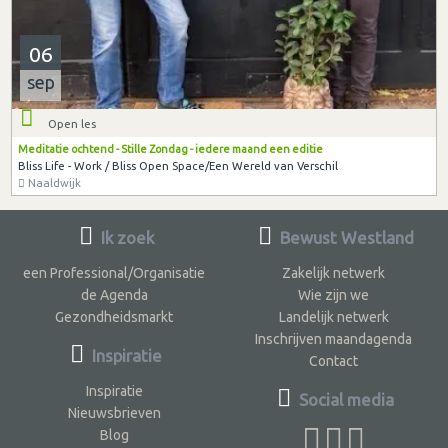
06
sep
Open les
Meditatie ochtend - Stille Zondag - iedere maand een editie
Bliss Life - Work / Bliss Open Space/Een Wereld van Verschil
Naaldwijk
Ik zoek
Bewust Westland
een Professional/Organisatie
Zakelijk netwerk
de Agenda
Wie zijn we
Gezondheidsmarkt
Landelijk netwerk
Inschrijven maandagenda
Inspiratie
Contact
Inspiratie
Social media
Nieuwsbrieven
Blog