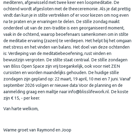
mediteren, afgewisseld met twee keer een loopmeditatie. De
ochtend wordt afgesloten met de theeceremonie. Als je dat prettig
vindt dan kun je in stilte vertrekken of er voor kiezen om nog even
na te praten en je ervaringen te delen. De stille zondag maakt
onderdeel uit van de zen-traditie is een georganiseerd moment,
vaak in de ochtend, waarop beoefenaars samenkomen om in stilte
de meditatie ervaring (zazen) te verdiepen. Het helpt bij het omgaan
met stress en het vinden van balans. Het doel van deze ochtenden
is: Verdieping van de meditatiebeoefening, rust vinden en
bewustzijn vergroten. De stilte staat centraal. De stille zondagen
van Bliss Open Space zijn vrij toegankelijk, ook voor niet ZEN
cursisten en worden maandelijks gehouden. De huidige stille
zondagen zijn gepland op: 22 maart, 19 april, 10 mei en 7 juni. Vanaf
september 2026 volgen er nieuwe data Voor de planning en de
aanmelding graag een mailtje naar info@blisslifework.nl. De koste
zijn € 15, - per keer.
Van harte welkom,
Warme groet van Raymond en Joop