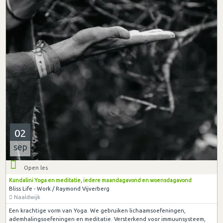
02
sep
Open les
Kundalini Yoga en meditatie, iedere maandagavond en woensdagavond
Bliss Life - Work / Raymond Vijverberg
Naaldwijk
Een krachtige vorm van Yoga. We gebruiken lichaamsoefeningen,
ademhalingsoefeningen en meditatie. Versterkend voor immuunsysteem,