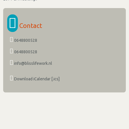
Contact
0648800528
0648800528
info@blisslifework.nl
Download iCalendar [.ics]