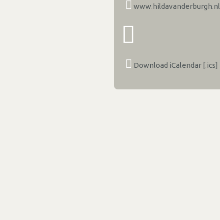
www.hildavanderburgh.nl
Download iCalendar [.ics]