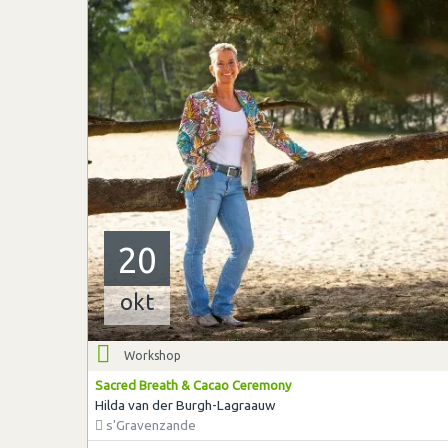
20
okt
Workshop
Sacred Breath & Cacao Ceremony
Hilda van der Burgh-Lagraauw
s'Gravenzande