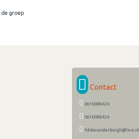
n de groep
Contact
0610088424
0610088424
hildavanderburgh@live.nl