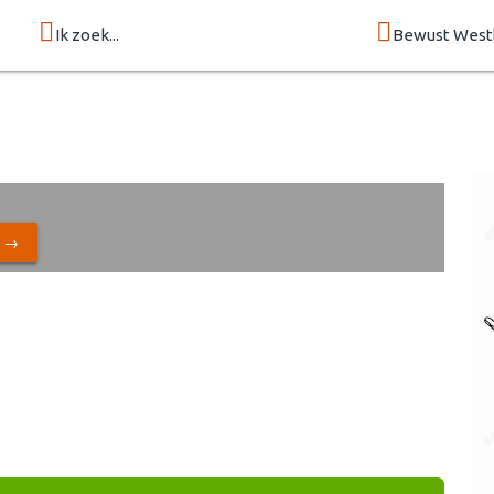
Ik zoek...
Bewust West
N →