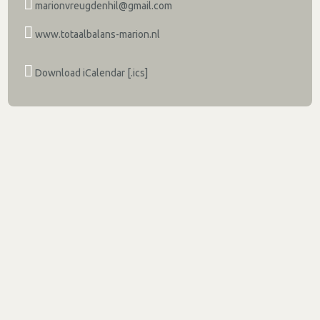
marionvreugdenhil@gmail.com
www.totaalbalans-marion.nl
Download iCalendar [.ics]