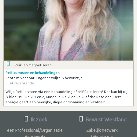
Reiki en magnetiseren
Reiki cursussen en behandelingen
Centrum voor natuurgeneeswijze & bewustzijn
's-Gravenzande
Wil je Reiki ervaren via een behandeling of zelf Reiki leren? Dat kan bij mij.
Ik bied Usui Reiki 1 en 2, Kundalini Reiki en Reiki of the Rose aan. Deze
energie geeft een heerlijke, diepe ontspanning en vitaliteit.
Ik zoek
Bewust Westland
een Professional/Organisatie
Zakelijk netwerk
de Agenda
Wie zijn we