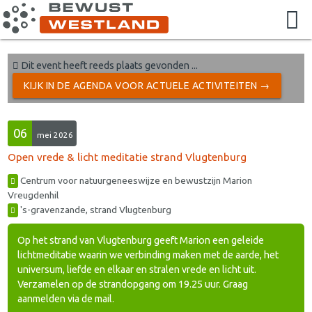
Dit event heeft reeds plaats gevonden ...
KIJK IN DE AGENDA VOOR ACTUELE ACTIVITEITEN →
06
mei 2026
Open vrede & licht meditatie strand Vlugtenburg
Centrum voor natuurgeneeswijze en bewustzijn Marion
Vreugdenhil
's-gravenzande, strand Vlugtenburg
Op het strand van Vlugtenburg geeft Marion een geleide
lichtmeditatie waarin we verbinding maken met de aarde, het
universum, liefde en elkaar en stralen vrede en licht uit.
Verzamelen op de strandopgang om 19.25 uur. Graag
aanmelden via de mail.