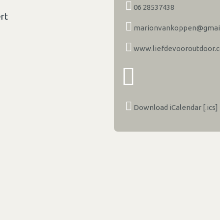
06 28537438
rt
marionvankoppen@gmai
www.liefdevooroutdoor.
Download iCalendar [.ics]