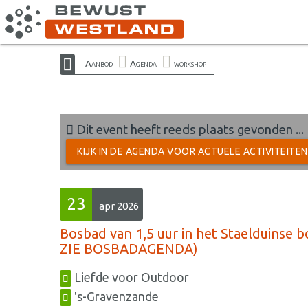
Aanbod
Agenda
workshop
Dit event heeft reeds plaats gevonden ...
KIJK IN DE AGENDA VOOR ACTUELE ACTIVITEITE
23
apr 2026
Bosbad van 1,5 uur in het Staelduinse 
ZIE BOSBADAGENDA)
Liefde voor Outdoor
's-Gravenzande