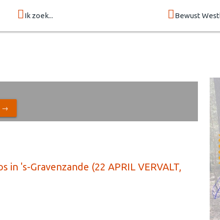
Ik zoek...
Bewust West
N →
bos in 's-Gravenzande (22 APRIL VERVALT,