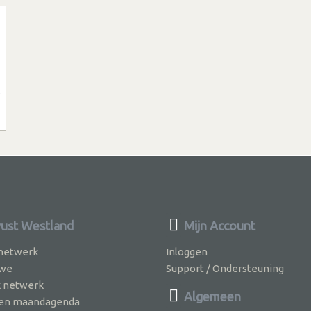
st Westland
Mijn Account
 netwerk
Inloggen
 we
Support / Ondersteuning
k netwerk
Algemeen
jven maandagenda