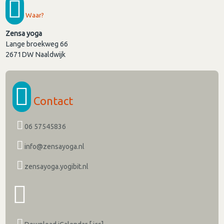
Waar?
Zensa yoga
Lange broekweg 66
2671DW
Naaldwijk
Contact
06 57545836
info@zensayoga.nl
zensayoga.yogibit.nl