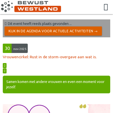
Dit event heeft reeds plaats gevonden ...
KIJK IN DE AGENDA VOOR ACTUELE ACTIVITEITEN →
30
nov 2025
Vrouwencirkel: Rust in de storm-overgave aan wat is.
Samen komen met andere vrouwen en even een moment voor
jezelf.