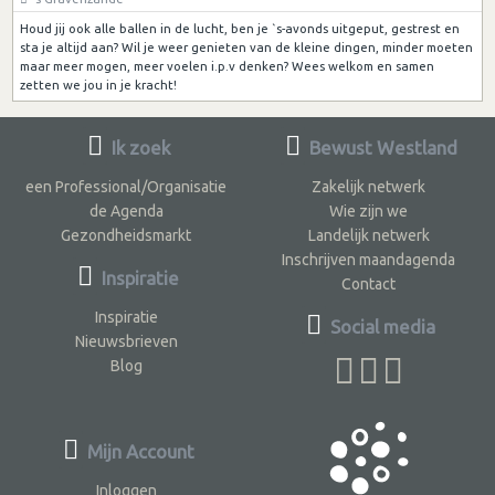
Houd jij ook alle ballen in de lucht, ben je `s-avonds uitgeput, gestrest en
sta je altijd aan? Wil je weer genieten van de kleine dingen, minder moeten
maar meer mogen, meer voelen i.p.v denken? Wees welkom en samen
zetten we jou in je kracht!
Ik zoek
Bewust Westland
een Professional/Organisatie
Zakelijk netwerk
de Agenda
Wie zijn we
Gezondheidsmarkt
Landelijk netwerk
Inschrijven maandagenda
Inspiratie
Contact
Inspiratie
Social media
Nieuwsbrieven
Blog
Mijn Account
Inloggen