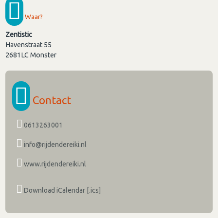
Waar?
Zentistic
Havenstraat 55
2681LC
Monster
Contact
0613263001
info@rijdendereiki.nl
www.rijdendereiki.nl
Download iCalendar [.ics]