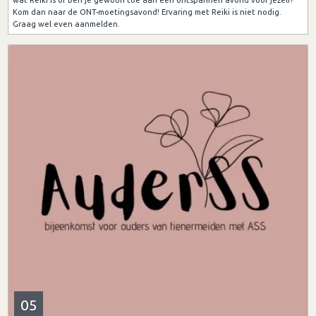
Kom dan naar de ONT-moetingsavond! Ervaring met Reiki is niet nodig.
Graag wel even aanmelden.
05