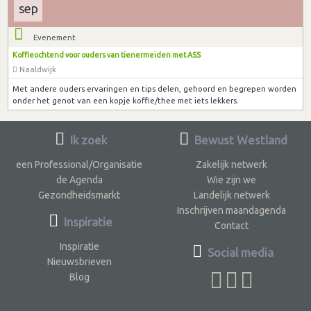
sep
Evenement
Koffieochtend voor ouders van tienermeiden met ASS
Naaldwijk
Met andere ouders ervaringen en tips delen, gehoord en begrepen worden
onder het genot van een kopje koffie/thee met iets lekkers.
Ik zoek
Bewust Westland
een Professional/Organisatie
Zakelijk netwerk
de Agenda
Wie zijn we
Gezondheidsmarkt
Landelijk netwerk
Inschrijven maandagenda
Inspiratie
Contact
Inspiratie
Social media
Nieuwsbrieven
Blog