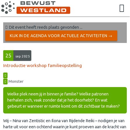
Dit event heeft reeds plaats gevonden ...
KIJK IN DE AGENDA VOOR ACTUELE ACTIVITEITEN →
25
sep 2025
Introductie workshop familieopstelling
Monster
Welke plek neem jij in binnen je familie? Welke patronen
herhalen zich, vaak zonder dat je het doorhebt? En wat
gebeurt er wanneer er ruimte komt om dit zichtbaar te maken?
Wij – Nina van Zentistic en Ilona van Rijdende Reiki – nodigen je van
harte uit voor een ochtend waarin je kunt proeven aan de kracht van