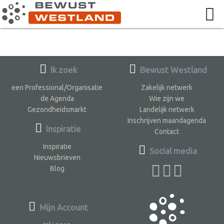
Ik zoek
Bewust Westland
een Professional/Organisatie
Zakelijk netwerk
de Agenda
Wie zijn we
Gezondheidsmarkt
Landelijk netwerk
Inschrijven maandagenda
Inspiratie
Contact
Inspiratie
Social media
Nieuwsbrieven
Blog
Mijn Account