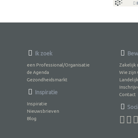
I
Ik zoek
Bewu
een Professional/Organisatie
Zakelijk
de Agenda
Wie zijn
Gezondheidsmarkt
Landelij
Inschri
Inspiratie
Contact
Inspiratie
Soci
Nieuwsbrieven
Blog