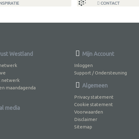
NSPIRATIE
CONTACT
st Westland
Mijn Account
 netwerk
Inloggen
 we
Support / Ondersteuning
k netwerk
Algemeen
jven maandagenda
Privacy statement
Cookie statement
al media
Voorwaarden
Disclaimer
Sitemap