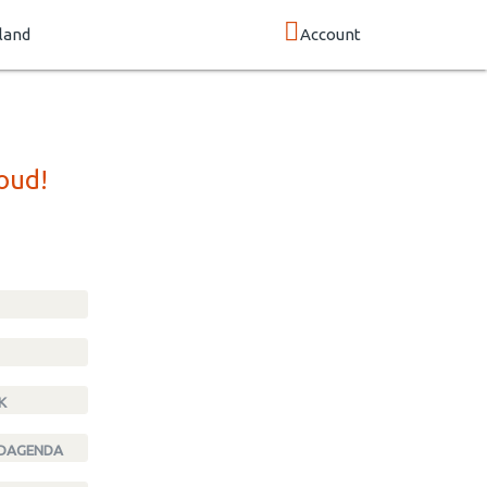
land
Account
oud!
K
NDAGENDA