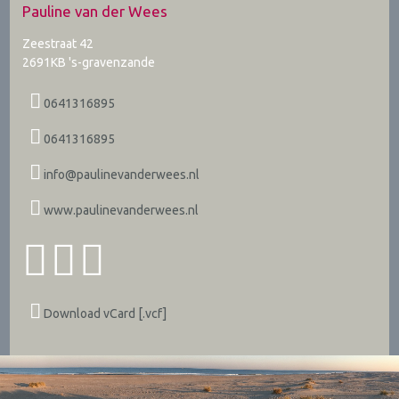
Pauline van der Wees
Zeestraat 42
2691KB
's-gravenzande
0641316895
0641316895
info@paulinevanderwees.nl
www.paulinevanderwees.nl
Download vCard [.vcf]