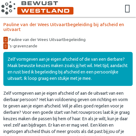
Pauline van der Wees Uitvaartbegeleiding bij afscheid en
uitvaart
Pauline van der Wees Uitvaartbegeleiding
's-gravenzande
Zelf vormgeven aan je eigen afscheid of die van een dierbare?
Maak bewuste keuzes maken zoals jij het wil. Met tijd, aandacht
en rust bied ik begeleiding bij afscheid en een persoonlijke
uitvaart. Ik loop graag een stukje met je mee.
Zelf vormgeven aan je eigen afscheid of aan de uitvaart van een
dierbaar persoon? Het kan voldoening geven om richting en vorm
te geven aan je eigen afscheid. Wil je alles goed regelen voor je
dierbare? Voor een goede start van het rouwproces laat ik je graag
keuzes maken die passen bij hem of haar. En als je wilt, kun je daar
veel zelf aan bijdragen. Er kan en er mag veel. Een klein en
ingetogen afscheid thuis of meer groots als dat past bij jou of je