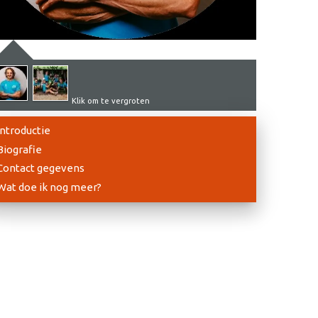
Klik om te vergroten
Introductie
Biografie
Contact gegevens
Wat doe ik nog meer?