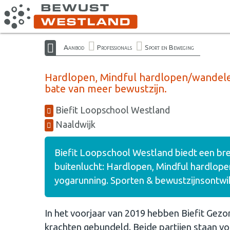
Aanbod
Professionals
Sport en Beweging
Hardlopen, Mindful hardlopen/wandele
bate van meer bewustzijn.
Biefit Loopschool Westland
Naaldwijk
Biefit Loopschool Westland biedt een bree
buitenlucht: Hardlopen, Mindful hardlop
yogarunning. Sporten & bewustzijnsontwik
In het voorjaar van 2019 hebben Biefit Ge
krachten gebundeld. Beide partijen staan v