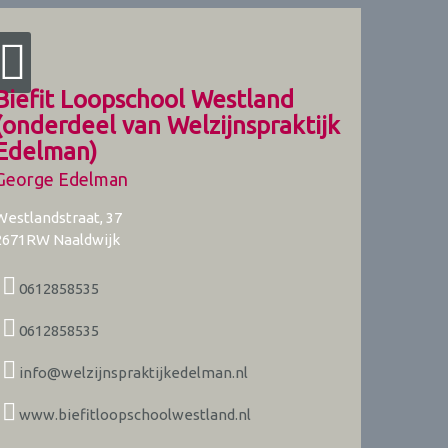
Biefit Loopschool Westland
(onderdeel van Welzijnspraktijk
Edelman)
George Edelman
Westlandstraat, 37
2671RW
Naaldwijk
0612858535
0612858535
info@welzijnspraktijkedelman.nl
www.biefitloopschoolwestland.nl