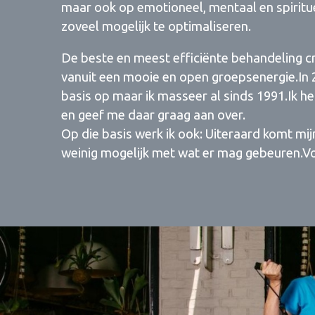
maar ook op emotioneel, mentaal en spirit
zoveel mogelijk te optimaliseren.
De beste en meest efficiënte behandeling cr
vanuit een mooie en open groepsenergie.In 200
basis op maar ik masseer al sinds 1991.Ik he
en geef me daar graag aan over.
Op die basis werk ik ook: Uiteraard komt mi
weinig mogelijk met wat er mag gebeuren.Voo