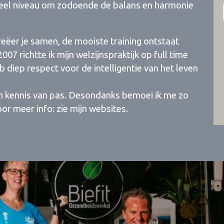
ueel niveau om zodoende de balans en harmonie
eëer je samen, de mooiste training ontstaat
7 richtte ik mijn welzijnspraktijk op full time
b diep respect voor de intelligentie van het leven
jn kennis van pas. Desondanks bemoei ik me zo
r meer info: zie mijn websites.