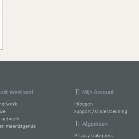
st Westland
Mijn Account
 netwerk
Inloggen
 we
Support / Ondersteuning
k netwerk
Algemeen
jven maandagenda
Privacy statement