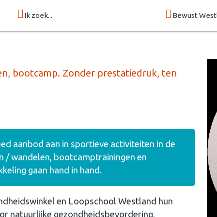
Ik zoek...
Bewust West
n, bootcamp. Zonder prestatiedruk, ten
d aanbod aan in sportieve activiteiten in de
en / wandelen, bootcamptrainingen en
keling gaan hand in hand.
zondheidswinkel en Loopschool Westland hun
oor natuurlijke gezondheidsbevordering,