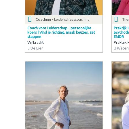
Coaching - Leiderschapscoaching
Ther
Coach voor Leiderschap - persoonlijke
Praktijk 
koers | Vind je richting, maak keuzes, zet
psychothe
stappen
EMDR
Vijfkracht
Praktijk
De Lier
Wateri