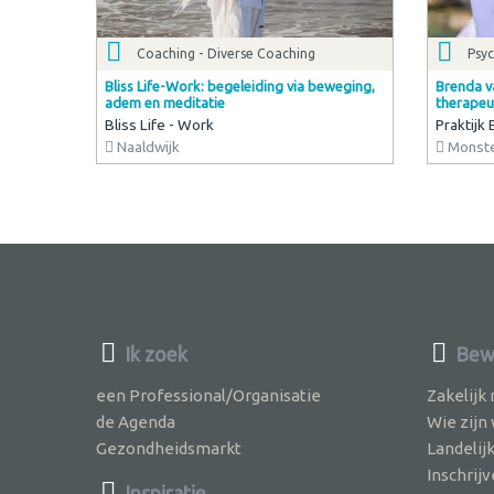
Coaching - Diverse Coaching
Psyc
Bliss Life-Work: begeleiding via beweging,
Brenda v
adem en meditatie
therapeu
Bliss Life - Work
Praktijk
Naaldwijk
Monst
Ik zoek
Bewu
een Professional/Organisatie
Zakelijk
de Agenda
Wie zijn
Gezondheidsmarkt
Landelij
Inschri
Inspiratie