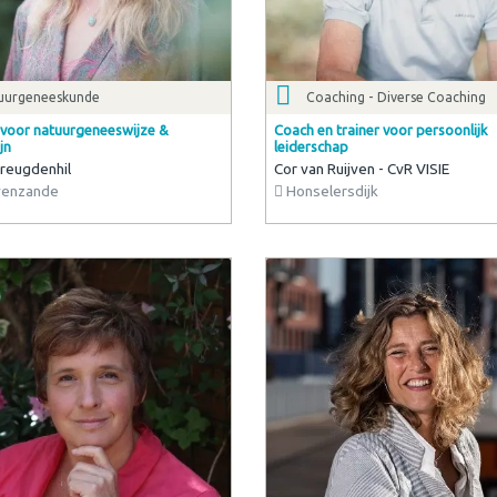
uurgeneeskunde
Coaching - Diverse Coaching
voor natuurgeneeswijze &
Coach en trainer voor persoonlijk
jn
leiderschap
reugdenhil
Cor van Ruijven - CvR VISIE
venzande
Honselersdijk