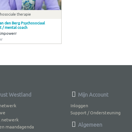
hosociale therapie
an den Berg Psychosociaal
t / mental coach
 Empowerr
er
st Westland
Mijn Account
 netwerk
Inloggen
 we
Support / Ondersteuning
k netwerk
Algemeen
jven maandagenda