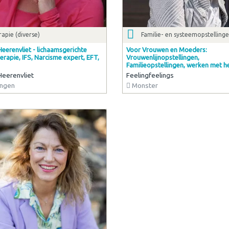
apie (diverse)
Familie- en systeemopstelling
Heerenvliet - lichaamsgerichte
Voor Vrouwen en Moeders:
rapie, IFS, Narcisme expert, EFT,
Vrouwenlijnopstellingen,
Familieopstellingen, werken met h
 Heerenvliet
Feelingfeelings
ngen
Monster