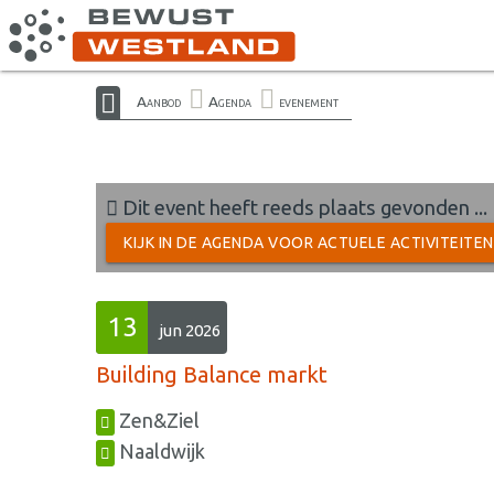
Aanbod
Agenda
evenement
Dit event heeft reeds plaats gevonden ...
KIJK IN DE AGENDA VOOR ACTUELE ACTIVITEITE
13
jun 2026
Building Balance markt
Zen&Ziel
Naaldwijk