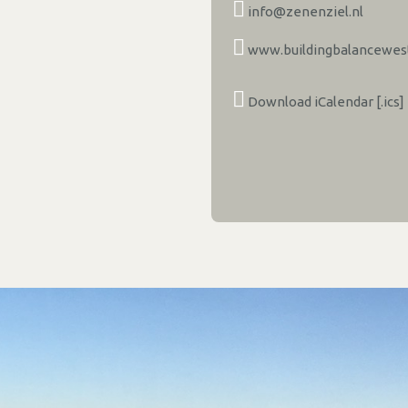
info@zenenziel.nl
www.buildingbalancewest
Download iCalendar [.ics]