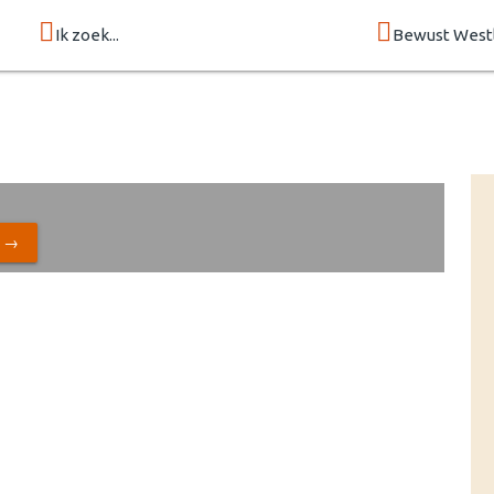
Ik zoek...
Bewust West
N →