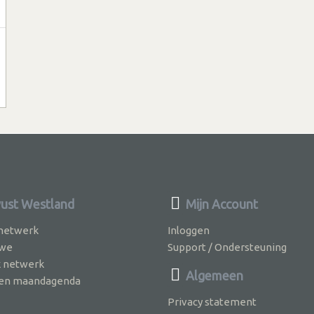
st Westland
Mijn Account
 netwerk
Inloggen
 we
Support / Ondersteuning
k netwerk
Algemeen
jven maandagenda
Privacy statement