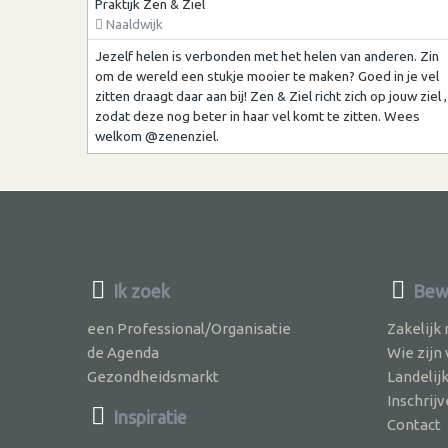
Praktijk Zen & Ziel
Naaldwijk
Jezelf helen is verbonden met het helen van anderen. Zin
om de wereld een stukje mooier te maken? Goed in je vel
zitten draagt daar aan bij! Zen & Ziel richt zich op jouw ziel ,
zodat deze nog beter in haar vel komt te zitten. Wees
welkom @zenenziel.
Ik zoek
Bewu
een Professional/Organisatie
Zakelijk
de Agenda
Wie zijn
Gezondheidsmarkt
Landelij
Inschri
Inspiratie
Contact