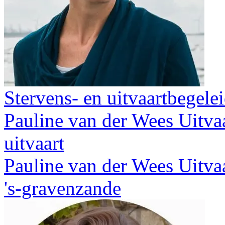
Stervens- en uitvaartbegele
Pauline van der Wees Uitvaa
uitvaart
Pauline van der Wees Uitva
's-gravenzande